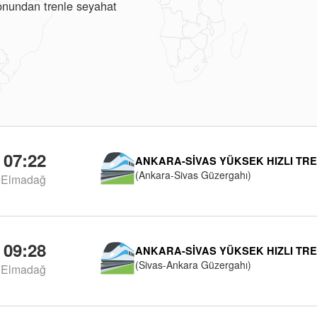
yonundan trenle seyahat
07:22
ANKARA-SIVAS YÜKSEK HIZLI TR
(Ankara-Sivas Güzergahı)
Elmadağ
09:28
ANKARA-SIVAS YÜKSEK HIZLI TR
(Sivas-Ankara Güzergahı)
Elmadağ