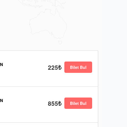
EN
225₺
Bilet Bul
EN
855₺
Bilet Bul