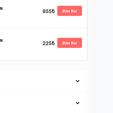
EN
855₺
Bilet Bul
EN
225₺
Bilet Bul