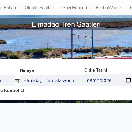
o Hatları
Otobüs Saatleri
Gezi Rehberi
Feribot/Vapur
G
Elmadağ Tren Saatleri
Gidiş Tarihi
Nereye
u Kontrol Et