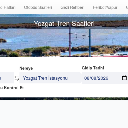
o Hatları
Otobüs Saatleri
Gezi Rehberi
Feribot/Vapur
G
Yozgat Tren Saatleri
Gidiş Tarihi
Nereye
u Kontrol Et