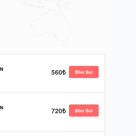
EN
560₺
Bilet Bul
EN
720₺
Bilet Bul