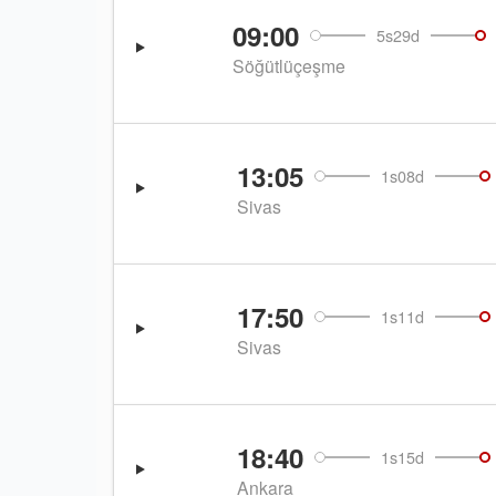
09:00
5s29d
Söğütlüçeşme
13:05
1s08d
Sivas
17:50
1s11d
Sivas
18:40
1s15d
Ankara