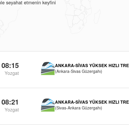
nle seyahat etmenin keyfini
08:15
ANKARA-SIVAS YÜKSEK HIZLI TR
(Ankara-Sivas Güzergahı)
Yozgat
08:21
ANKARA-SIVAS YÜKSEK HIZLI TR
(Sivas-Ankara Güzergahı)
Yozgat