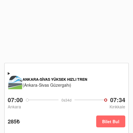
ANKARA-SIVAS YÜKSEK HIZLI TREN
(Ankara-Sivas Güzergahı)
07:00
07:34
0s34d
Ankara
Kırıkkale
285₺
Bilet Bul