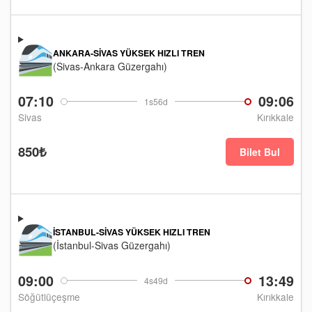
ANKARA-SIVAS YÜKSEK HIZLI TREN
(Sivas-Ankara Güzergahı)
07:10
09:06
1s56d
Sivas
Kırıkkale
850₺
Bilet Bul
İSTANBUL-SIVAS YÜKSEK HIZLI TREN
(İstanbul-Sivas Güzergahı)
09:00
13:49
4s49d
Söğütlüçeşme
Kırıkkale