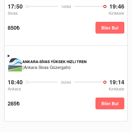
17:50
19:46
1s56d
Sivas
Kırıkkale
850₺
Bilet Bul
ANKARA-SIVAS YÜKSEK HIZLI TREN
(Ankara-Sivas Güzergahı)
18:40
19:14
0s34d
Ankara
Kırıkkale
285₺
Bilet Bul