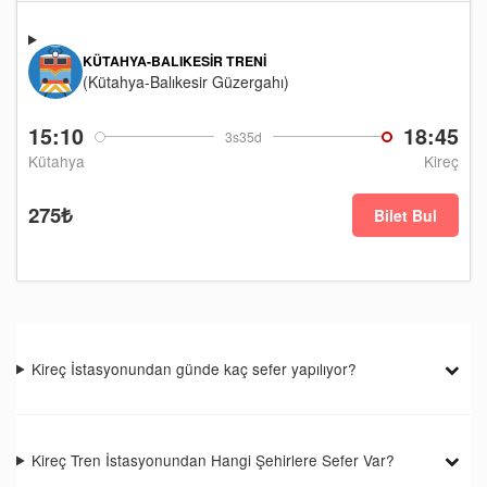
KÜTAHYA-BALIKESIR TRENI
(Kütahya-Balıkesir Güzergahı)
15:10
18:45
3s35d
Kütahya
Kireç
275₺
Bilet Bul
Kireç İstasyonundan günde kaç sefer yapılıyor?
Kireç Tren İstasyonundan Hangi Şehirlere Sefer Var?