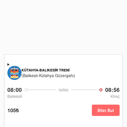
KÜTAHYA-BALIKESIR TRENI
(Balıkesir-Kütahya Güzergahı)
08:00
08:56
0s56d
Balıkesir
Kireç
105₺
Bilet Bul