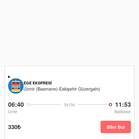
EGE EKSPRESI
(İzmir (Basmane)-Eskişehir Güzergahı)
06:40
11:53
5s13d
İzmir
Balıkesir
330₺
Bilet Bul