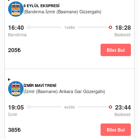
6 EYLÜL EKSPRESI
(Bandırma-İzmir (Basmane) Güzergahı)
16:40
18:28
1s48d
Bandırma
Balıkesir
205₺
Bilet Bul
İZMIR MAVI TRENI
(İzmir (Basmane)-Ankara Gar Güzergahı)
19:05
23:44
4s39d
İzmir
Balıkesir
385₺
Bilet Bul