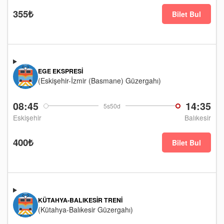
355₺
Bilet Bul
EGE EKSPRESI
(Eskişehir-İzmir (Basmane) Güzergahı)
08:45
14:35
5s50d
Eskişehir
Balıkesir
400₺
Bilet Bul
KÜTAHYA-BALIKESIR TRENI
(Kütahya-Balıkesir Güzergahı)