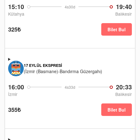
15:10
19:40
4s30d
Kütahya
Balıkesir
325₺
Bilet Bul
17 EYLÜL EKSPRESI
(İzmir (Basmane)-Bandırma Güzergahı)
16:00
20:33
4s33d
İzmir
Balıkesir
355₺
Bilet Bul