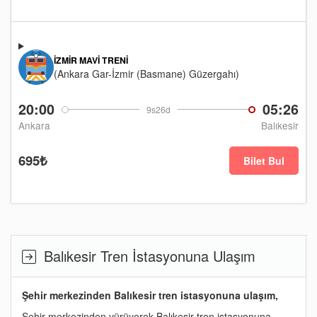
İZMIR MAVI TRENI
(Ankara Gar-İzmir (Basmane) Güzergahı)
20:00
05:26
9s26d
Ankara
Balıkesir
695₺
Bilet Bul
Balıkesir Tren İstasyonuna Ulaşım
Şehir merkezinden Balıkesir tren istasyonuna ulaşım,
Şehir merkezinden yürüyerek Balıkesir tren istasyonuna