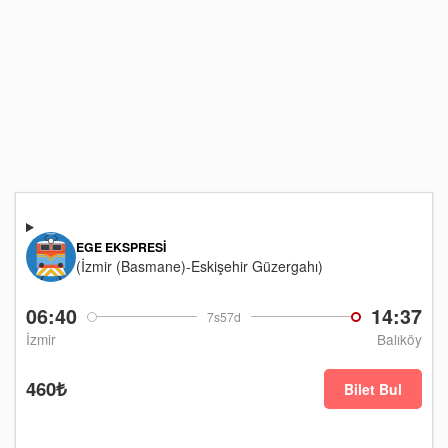
EGE EKSPRESI
(İzmir (Basmane)-Eskişehir Güzergahı)
06:40
14:37
7s57d
İzmir
Balıköy
460₺
Bilet Bul