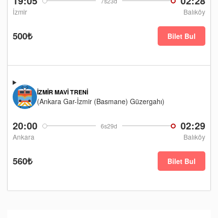
19:05
02:28
7s23d
İzmir
Balıköy
500₺
Bilet Bul
İZMIR MAVI TRENI
(Ankara Gar-İzmir (Basmane) Güzergahı)
20:00
02:29
6s29d
Ankara
Balıköy
560₺
Bilet Bul