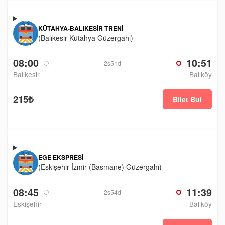
KÜTAHYA-BALIKESIR TRENI
(Balıkesir-Kütahya Güzergahı)
08:00
10:51
2s51d
Balıkesir
Balıköy
215₺
Bilet Bul
EGE EKSPRESI
(Eskişehir-İzmir (Basmane) Güzergahı)
08:45
11:39
2s54d
Eskişehir
Balıköy