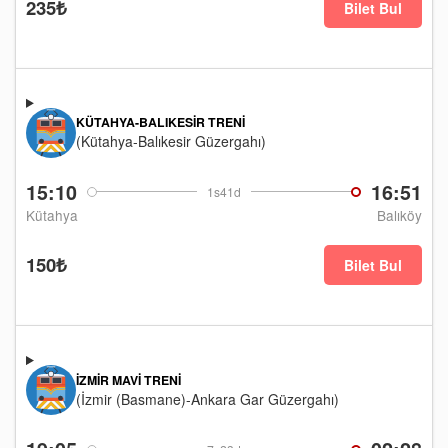
235₺
Bilet Bul
KÜTAHYA-BALIKESIR TRENI
(Kütahya-Balıkesir Güzergahı)
15:10
16:51
1s41d
Kütahya
Balıköy
150₺
Bilet Bul
İZMIR MAVI TRENI
(İzmir (Basmane)-Ankara Gar Güzergahı)