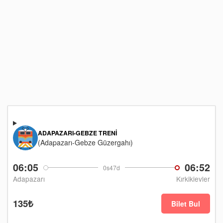
ADAPAZARI-GEBZE TRENI
(Adapazarı-Gebze Güzergahı)
06:05
06:52
0s47d
Adapazarı
Kırkikievler
135₺
Bilet Bul