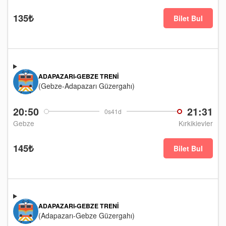
135₺
Bilet Bul
ADAPAZARI-GEBZE TRENI
(Gebze-Adapazarı Güzergahı)
20:50
21:31
0s41d
Gebze
Kırkikievler
145₺
Bilet Bul
ADAPAZARI-GEBZE TRENI
(Adapazarı-Gebze Güzergahı)