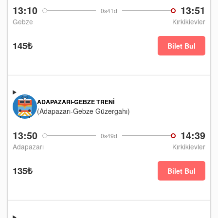
13:10
13:51
0s41d
Gebze
Kırkikievler
145₺
Bilet Bul
ADAPAZARI-GEBZE TRENI
(Adapazarı-Gebze Güzergahı)
13:50
14:39
0s49d
Adapazarı
Kırkikievler
135₺
Bilet Bul