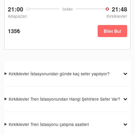
21:00
21:48
0s48d
Adapazarı
Kırkikievler
135₺
Bilet Bul
Kırkikievler İstasyonundan günde kaç sefer yapılıyor?
Kırkikievler Tren İstasyonundan Hangi Şehirlere Sefer Var?
Kırkikievler Tren İstasyonu çalışma saatleri