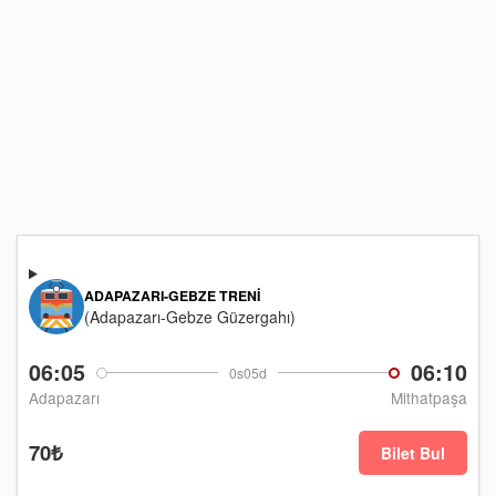
ADAPAZARI-GEBZE TRENI
(Adapazarı-Gebze Güzergahı)
06:05
06:10
0s05d
Adapazarı
Mithatpaşa
70₺
Bilet Bul