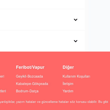
Feribot/Vapur
Diğer
eri
Geyikli-Bozcaada
Kullanım Koşulları
Kabatepe-Gökçeada
İletişim
leri
Bodrum-Datça
Yardım
anlışlıklar, yazım hataları ve güncelleme hataları söz konusu olabilir. Bu gibi