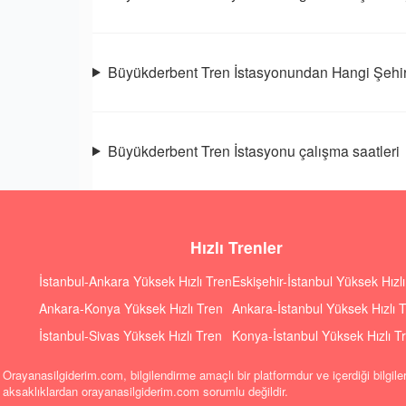
Büyükderbent Tren İstasyonundan Hangi Şehir
Büyükderbent Tren İstasyonu çalışma saatleri
Hızlı Trenler
İstanbul-Ankara Yüksek Hızlı Tren
Eskişehir-İstanbul Yüksek Hızl
Ankara-Konya Yüksek Hızlı Tren
Ankara-İstanbul Yüksek Hızlı 
İstanbul-Sivas Yüksek Hızlı Tren
Konya-İstanbul Yüksek Hızlı T
Orayanasilgiderim.com, bilgilendirme amaçlı bir platformdur ve içerdiği bilgile
aksaklıklardan orayanasilgiderim.com sorumlu değildir.