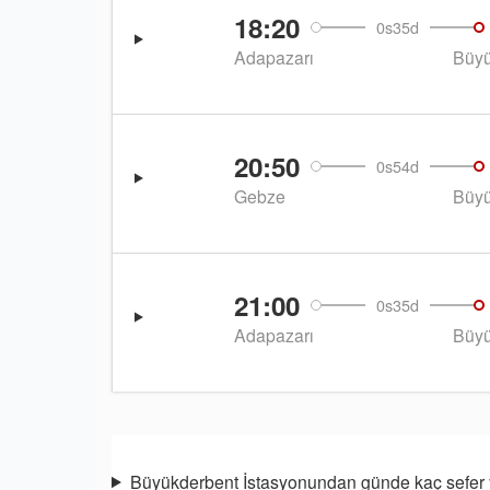
18:20
0s35d
Adapazarı
Büyü
20:50
0s54d
Gebze
Büyü
21:00
0s35d
Adapazarı
Büyü
Büyükderbent İstasyonundan günde kaç sefer 