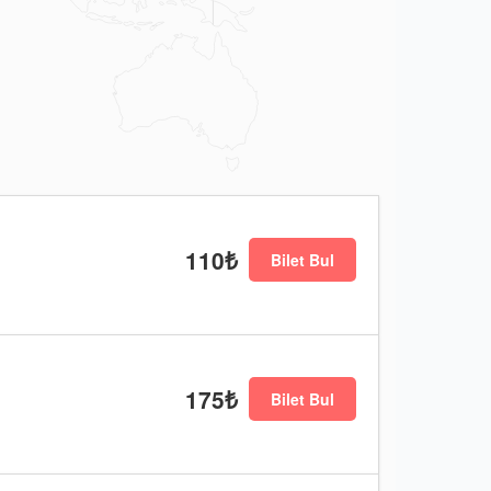
110₺
Bilet Bul
175₺
Bilet Bul