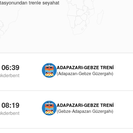
istasyonundan trenle seyahat
06:39
ADAPAZARI-GEBZE TRENI
(Adapazarı-Gebze Güzergahı)
kderbent
08:19
ADAPAZARI-GEBZE TRENI
(Gebze-Adapazarı Güzergahı)
kderbent