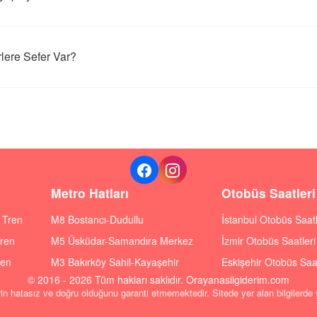
lere Sefer Var?
Metro Hatları
Otobüs Saatleri
ı Tren
M8 Bostancı-Dudullu
İstanbul Otobüs Saatl
Tren
M5 Üsküdar-Samandıra Merkez
İzmir Otobüs Saatleri
ren
M3 Bakırköy Sahil-Kayaşehir
Eskişehir Otobüs Saat
© 2016 - 2026 Tüm hakları saklıdır. Orayanasilgiderim.com
rin hatasız ve doğru olduğunu garanti etmemektedir. Sitede yer alan bilgilerde y