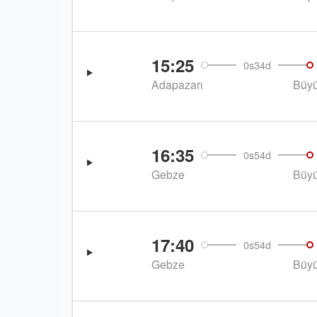
15:25
0s34d
Adapazarı
Büyü
16:35
0s54d
Gebze
Büyü
17:40
0s54d
Gebze
Büyü