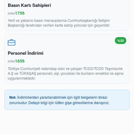
Basın Kartı Sahipleri
175₺
205₺
Yerli ve yabancı basın mensuplarına Cumhurbaşkanlığı İletişim
Başkanlığı tarafından verilen karta sahip yolcular için geçerlidir.
%20
Personel İndirimi
165₺
205₺
Türkiye Cumhuriyeti vatandaşı olan ve çalışan TCDD/TCDD Taşımacılık
A.Ş ve TÜRAŞAŞ personeli, eşi, çocukları ile bunların emeklisî ve eşine
uygulanmaktadır.
Not:
İndirimlerden yararlanabilmek için ilgili belgelerin ibrazı
zorunludur. Detaylı bilgi için lütfen gişe görevlilerine danışınız.