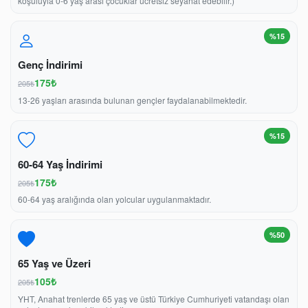
koşuluyla 0-6 yaş arası çocuklar ücretsiz seyahat edebilir.)
%15
Genç İndirimi
175₺
205₺
13-26 yaşları arasında bulunan gençler faydalanabilmektedir.
%15
60-64 Yaş İndirimi
175₺
205₺
60-64 yaş aralığında olan yolcular uygulanmaktadır.
%50
65 Yaş ve Üzeri
105₺
205₺
YHT, Anahat trenlerde 65 yaş ve üstü Türkiye Cumhuriyeti vatandaşı olan