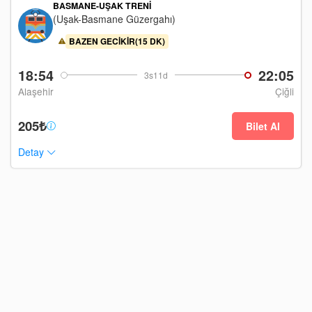
BASMANE-UŞAK TRENI
(Uşak-Basmane Güzergahı)
BAZEN GECIKIR(15 DK)
18:54
22:05
3s11d
Alaşehir
Çiğli
205₺
Bilet Al
Detay