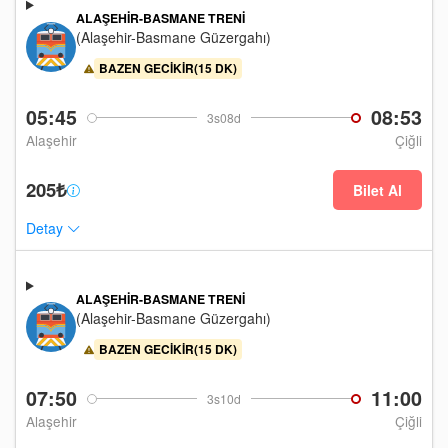
ALAŞEHIR-BASMANE TRENI
(Alaşehir-Basmane Güzergahı)
BAZEN GECIKIR(15 DK)
05:45
08:53
3s08d
Alaşehir
Çiğli
205₺
Bilet Al
Detay
ALAŞEHIR-BASMANE TRENI
(Alaşehir-Basmane Güzergahı)
BAZEN GECIKIR(15 DK)
07:50
11:00
3s10d
Alaşehir
Çiğli