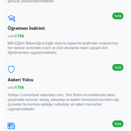
yolcular yararlanabilmektedir.
%15
Öğretmen İndirimi
175₺
205₺
Milli Eğitim Bakanlığına bağlı veya bu bakanlık tarafından onaylanmış
her derece ve türdeki resmi ve özel okullarda halen çalışan tüm
öğretmenlere uygulanmaktadır.
%15
Askeri Yolcu
175₺
205₺
Türkiye Cumhuriyeti vatandaşı olan, Türk Silahlı Kuvvetlerinde halen
çalışmakta bulunan subay, astsubay ve askeri memurlarla bunların eşi,
çocukları ile bunlara eşdeğer astsubay, ve askeri memurları
uygulanmaktadır.
%15