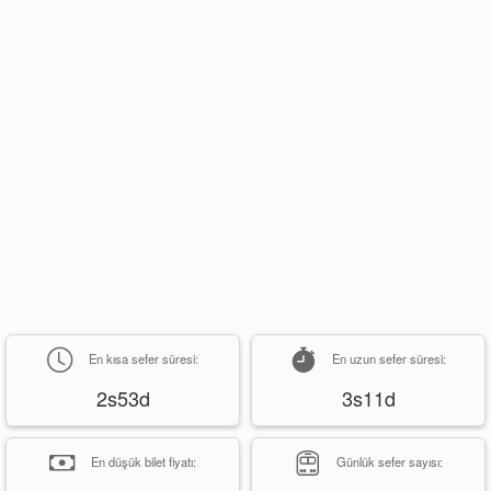
En kısa sefer süresi:
En uzun sefer süresi:
2s53d
3s11d
En düşük bilet fiyatı:
Günlük sefer sayısı: