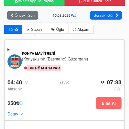
WhatsApp ile Paylaş
PDF Olarak İndir
Önceki Gün
Sonraki Gün
10.08.2026
Pzt
Tümü
☀️ Sabah
🌤️ Öğle
🌙 Akşam
KONYA MAVI TRENI
(Konya-İzmir (Basmane) Güzergahı)
SIK RÖTAR YAPAR
04:40
07:33
2s53d
Alaşehir
Çiğli
250₺
Bilet Al
Detay