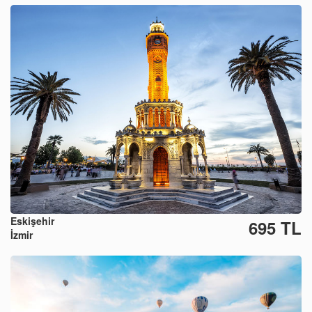
Eskişehir
695 TL
İzmir