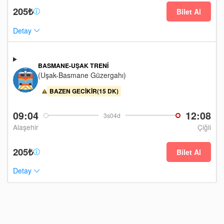
205₺
Bilet Al
Detay
BASMANE-UŞAK TRENI
(Uşak-Basmane Güzergahı)
BAZEN GECIKIR(15 DK)
09:04
12:08
3s04d
Alaşehir
Çiğli
205₺
Bilet Al
Detay