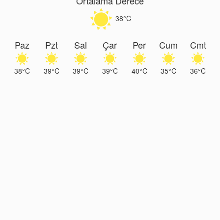
Ortalama Derece
38°C
Paz
Pzt
Sal
Çar
Per
Cum
Cmt
38°C
39°C
39°C
39°C
40°C
35°C
36°C