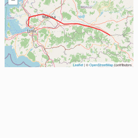
Leaflet
| ©
OpenStreetMap
contributors