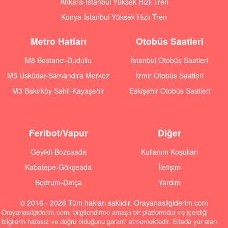
Ankara-İstanbul Yüksek Hızlı Tren
Konya-İstanbul Yüksek Hızlı Tren
Metro Hatları
Otobüs Saatleri
M8 Bostancı-Dudullu
İstanbul Otobüs Saatleri
M5 Üsküdar-Samandıra Merkez
İzmir Otobüs Saatleri
M3 Bakırköy Sahil-Kayaşehir
Eskişehir Otobüs Saatleri
Feribot/Vapur
Diğer
Geyikli-Bozcaada
Kullanım Koşulları
Kabatepe-Gökçeada
İletişim
Bodrum-Datça
Yardım
© 2016 - 2026 Tüm hakları saklıdır. Orayanasilgiderim.com
Orayanasilgiderim.com, bilgilendirme amaçlı bir platformdur ve içerdiği
bilgilerin hatasız ve doğru olduğunu garanti etmemektedir. Sitede yer alan