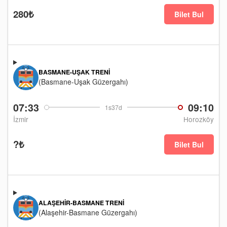
280₺
Bilet Bul
BASMANE-UŞAK TRENI
(Basmane-Uşak Güzergahı)
07:33
09:10
1s37d
İzmir
Horozköy
?₺
Bilet Bul
ALAŞEHIR-BASMANE TRENI
(Alaşehir-Basmane Güzergahı)