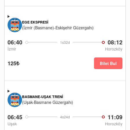
EGE EKSPRESI
(İzmir (Basmane)-Eskişehir Güzergahı)
06:40
08:12
1s32d
İzmir
Horozköy
125₺
Bilet Bul
BASMANE-UŞAK TRENI
(Uşak-Basmane Güzergahı)
06:45
11:09
4s24d
Uşak
Horozköy