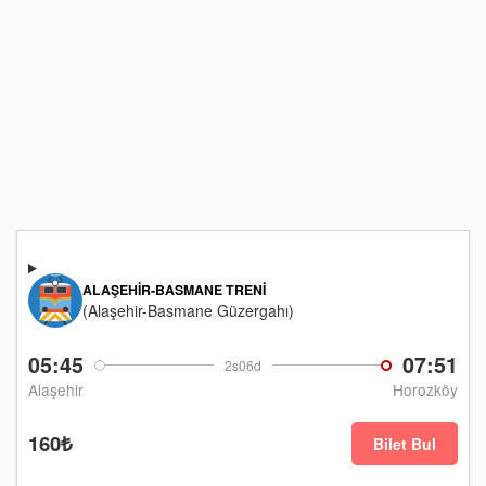
ALAŞEHIR-BASMANE TRENI
(Alaşehir-Basmane Güzergahı)
05:45
07:51
2s06d
Alaşehir
Horozköy
160₺
Bilet Bul