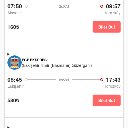
07:50
09:57
2s07d
Alaşehir
Horozköy
160₺
Bilet Bul
EGE EKSPRESI
(Eskişehir-İzmir (Basmane) Güzergahı)
08:45
17:43
8s58d
Eskişehir
Horozköy
580₺
Bilet Bul