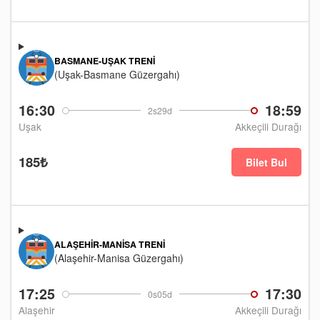
BASMANE-UŞAK TRENI
(Uşak-Basmane Güzergahı)
16:30
18:59
2s29d
Uşak
Akkeçili Durağı
185₺
Bilet Bul
ALAŞEHIR-MANISA TRENI
(Alaşehir-Manisa Güzergahı)
17:25
17:30
0s05d
Alaşehir
Akkeçili Durağı