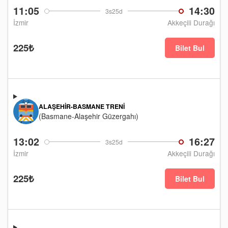
11:05
14:30
3s25d
İzmir
Akkeçili Durağı
225₺
Bilet Bul
ALAŞEHIR-BASMANE TRENI
(Basmane-Alaşehir Güzergahı)
13:02
16:27
3s25d
İzmir
Akkeçili Durağı
225₺
Bilet Bul