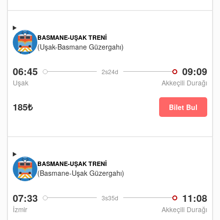
BASMANE-UŞAK TRENI
(Uşak-Basmane Güzergahı)
06:45
09:09
2s24d
Uşak
Akkeçili Durağı
185₺
Bilet Bul
BASMANE-UŞAK TRENI
(Basmane-Uşak Güzergahı)
07:33
11:08
3s35d
İzmir
Akkeçili Durağı