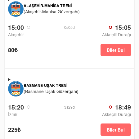
ALAŞEHIR-MANISA TRENI
(Alaşehir-Manisa Güzergahı)
15:00
15:05
0s05d
Alaşehir
Akkeçili Durağı
80₺
Bilet Bul
BASMANE-UŞAK TRENI
(Basmane-Uşak Güzergahı)
15:20
18:49
3s29d
İzmir
Akkeçili Durağı
225₺
Bilet Bul