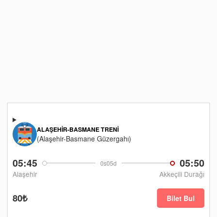
ALAŞEHIR-BASMANE TRENI
(Alaşehir-Basmane Güzergahı)
05:45
05:50
0s05d
Alaşehir
Akkeçili Durağı
80₺
Bilet Bul