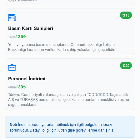
%15
Basın Kartı Sahipleri
135₺
160₺
Yerli ve yabancı basın mensuplarına Cumhurbaşkanlığı İletişim
Başkanlığı tarafından verilen karta sahip yolcular için geçerlidir.
%20
Personel İndirimi
130₺
160₺
Türkiye Cumhuriyeti vatandaşı olan ve çalışan TCDD/TCDD Taşımacılık
A.Ş ve TÜRAŞAŞ personeli, eşi, çocukları ile bunların emeklisî ve eşine
uygulanmaktadır.
Not:
İndirimlerden yararlanabilmek için ilgili belgelerin ibrazı
zorunludur. Detaylı bilgi için lütfen gişe görevlilerine danışınız.