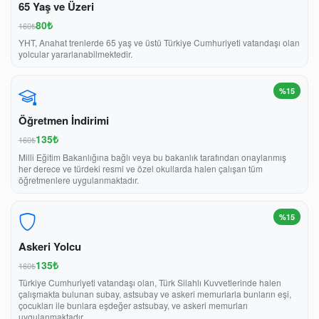
65 Yaş ve Üzeri
80₺
160₺
YHT, Anahat trenlerde 65 yaş ve üstü Türkiye Cumhuriyeti vatandaşı olan
yolcular yararlanabilmektedir.
%15
Öğretmen İndirimi
135₺
160₺
Milli Eğitim Bakanlığına bağlı veya bu bakanlık tarafından onaylanmış
her derece ve türdeki resmi ve özel okullarda halen çalışan tüm
öğretmenlere uygulanmaktadır.
%15
Askeri Yolcu
135₺
160₺
Türkiye Cumhuriyeti vatandaşı olan, Türk Silahlı Kuvvetlerinde halen
çalışmakta bulunan subay, astsubay ve askeri memurlarla bunların eşi,
çocukları ile bunlara eşdeğer astsubay, ve askeri memurları
uygulanmaktadır.