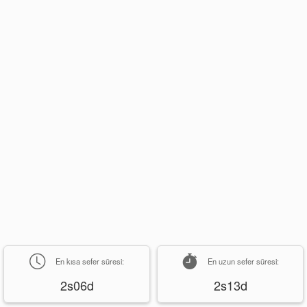
En kısa sefer süresi:
En uzun sefer süresi:
2s06d
2s13d