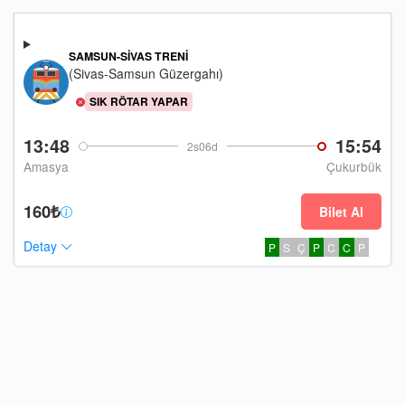
SAMSUN-SIVAS TRENI
(Sivas-Samsun Güzergahı)
SIK RÖTAR YAPAR
13:48
15:54
2s06d
Amasya
Çukurbük
160₺
Bilet Al
Detay
P
S
Ç
P
C
C
P