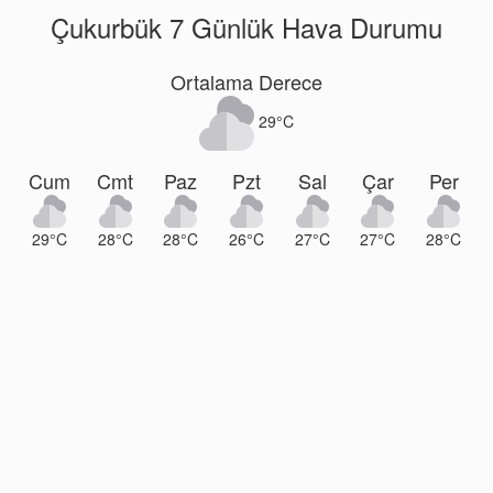
Çukurbük 7 Günlük Hava Durumu
Ortalama Derece
29°C
Cum
Cmt
Paz
Pzt
Sal
Çar
Per
29°C
28°C
28°C
26°C
27°C
27°C
28°C