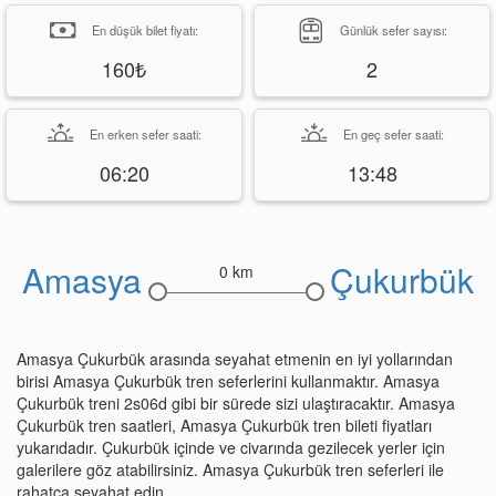
En düşük bilet fiyatı:
Günlük sefer sayısı:
160₺
2
En erken sefer saati:
En geç sefer saati:
06:20
13:48
Amasya
Çukurbük
0 km
Amasya Çukurbük arasında seyahat etmenin en iyi yollarından
birisi Amasya Çukurbük tren seferlerini kullanmaktır. Amasya
Çukurbük treni 2s06d gibi bir sürede sizi ulaştıracaktır. Amasya
Çukurbük tren saatleri, Amasya Çukurbük tren bileti fiyatları
yukarıdadır. Çukurbük içinde ve civarında gezilecek yerler için
galerilere göz atabilirsiniz. Amasya Çukurbük tren seferleri ile
rahatça seyahat edin.