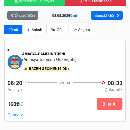
WhatsApp ile Paylaş
PDF Olarak İndir
Önceki Gün
Sonraki Gün
08.08.2026
Cmt
Tümü
☀️ Sabah
🌤️ Öğle
🌙 Akşam
AMASYA-SAMSUN TRENI
(Amasya-Samsun Güzergahı)
BAZEN GECIKIR(15 DK)
06:20
08:33
2s13d
Amasya
Çukurbük
160₺
Bilet Al
Detay