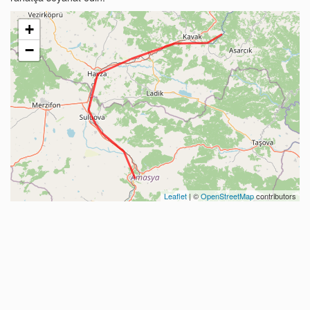
+
−
Leaflet
| ©
OpenStreetMap
contributors