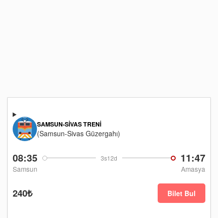
SAMSUN-SIVAS TRENI
(Samsun-Sivas Güzergahı)
08:35
11:47
3s12d
Samsun
Amasya
240₺
Bilet Bul