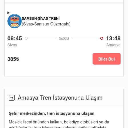
SAMSUN-SIVAS TRENI
(Sivas-Samsun Güzergahı)
08:45
13:48
5s03d
Sivas
Amasya
385₺
Bilet Bul
Amasya Tren İstasyonuna Ulaşım
Şehir merkezinden, tren istasyonuna ulaşım
Meslek lisesi önünden kalkan, belediye otobüsleri ya da
minibüsler ile tren istasyonuna ulaşım sağlayabilirsiniz.