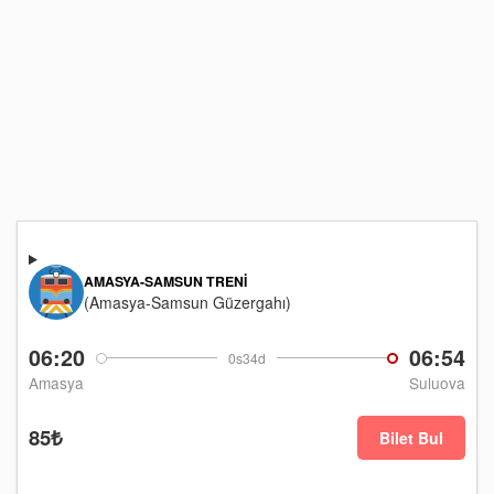
AMASYA-SAMSUN TRENI
(Amasya-Samsun Güzergahı)
06:20
06:54
0s34d
Amasya
Suluova
85₺
Bilet Bul