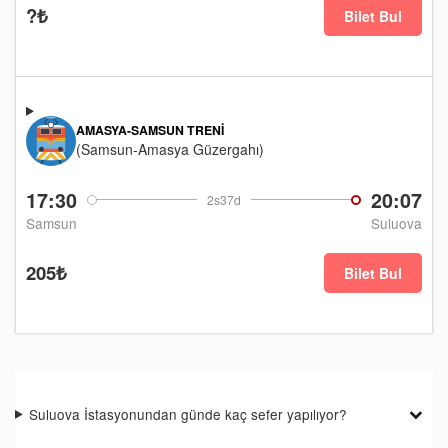
?₺
Bilet Bul
AMASYA-SAMSUN TRENI
(Samsun-Amasya Güzergahı)
17:30
20:07
2s37d
Samsun
Suluova
205₺
Bilet Bul
Suluova İstasyonundan günde kaç sefer yapılıyor?