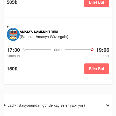
505₺
Bilet Bul
AMASYA-SAMSUN TRENI
(Samsun-Amasya Güzergahı)
17:30
19:06
1s36d
Samsun
Ladik
150₺
Bilet Bul
Ladik İstasyonundan günde kaç sefer yapılıyor?