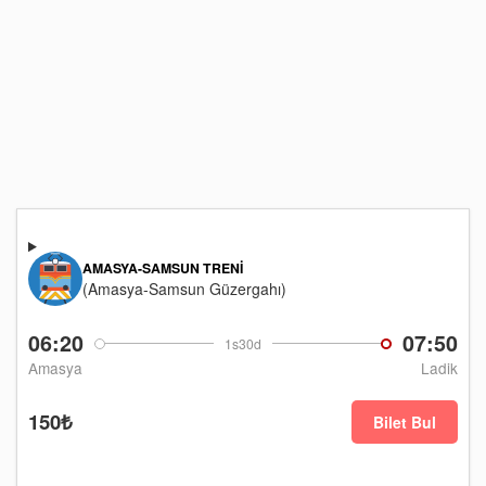
AMASYA-SAMSUN TRENI
(Amasya-Samsun Güzergahı)
06:20
07:50
1s30d
Amasya
Ladik
150₺
Bilet Bul