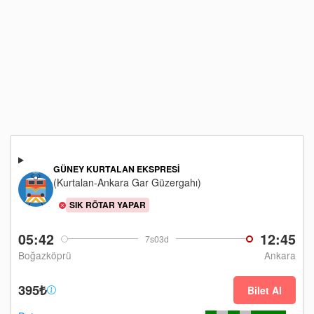
GÜNEY KURTALAN EKSPRESI
(Kurtalan-Ankara Gar Güzergahı)
SIK RÖTAR YAPAR
05:42
12:45
7s03d
Boğazköprü
Ankara
395₺
Bilet Al