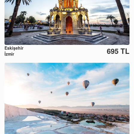
Eskişehir
695 TL
İzmir