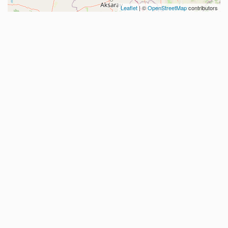
Leaflet
| ©
OpenStreetMap
contributors