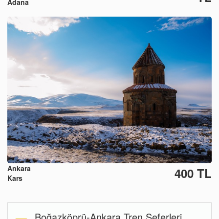
Adana
Ankara
400 TL
Kars
Boğazköprü-Ankara Tren Seferleri