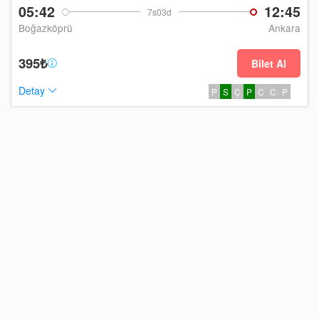
05:42
12:45
7s03d
Boğazköprü
Ankara
395₺
Bilet Al
Detay
P
S
Ç
P
C
C
P