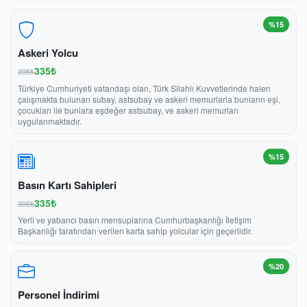
%15
Askeri Yolcu
335₺
395₺
Türkiye Cumhuriyeti vatandaşı olan, Türk Silahlı Kuvvetlerinde halen
çalışmakta bulunan subay, astsubay ve askeri memurlarla bunların eşi,
çocukları ile bunlara eşdeğer astsubay, ve askeri memurları
uygulanmaktadır.
%15
Basın Kartı Sahipleri
335₺
395₺
Yerli ve yabancı basın mensuplarına Cumhurbaşkanlığı İletişim
Başkanlığı tarafından verilen karta sahip yolcular için geçerlidir.
%20
Personel İndirimi