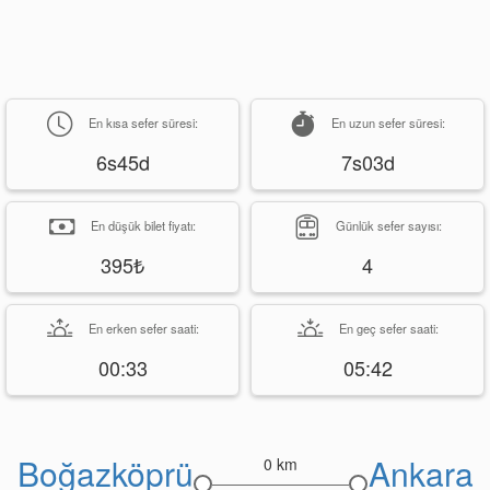
En kısa sefer süresi:
En uzun sefer süresi:
6s45d
7s03d
En düşük bilet fiyatı:
Günlük sefer sayısı:
395₺
4
En erken sefer saati:
En geç sefer saati:
00:33
05:42
Boğazköprü
Ankara
0 km