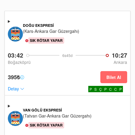
DOĞU EKSPRESI
(Kars-Ankara Gar Güzergahı)
SIK RÖTAR YAPAR
03:42
10:27
6s45d
Boğazköprü
Ankara
395₺
Bilet Al
Detay
P
S
Ç
P
C
C
P
VAN GÖLÜ EKSPRESI
(Tatvan Gar-Ankara Gar Güzergahı)
SIK RÖTAR YAPAR