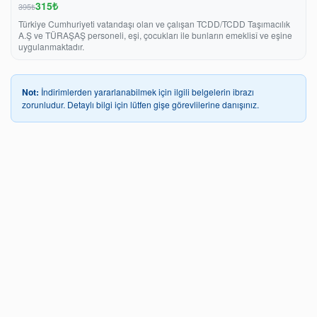
315₺
395₺
Türkiye Cumhuriyeti vatandaşı olan ve çalışan TCDD/TCDD Taşımacılık
A.Ş ve TÜRAŞAŞ personeli, eşi, çocukları ile bunların emeklisî ve eşine
uygulanmaktadır.
Not:
İndirimlerden yararlanabilmek için ilgili belgelerin ibrazı
zorunludur. Detaylı bilgi için lütfen gişe görevlilerine danışınız.