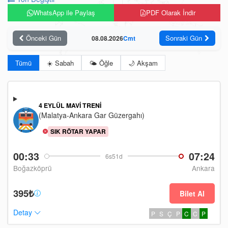
WhatsApp ile Paylaş
PDF Olarak İndir
Önceki Gün
Sonraki Gün
08.08.2026
Cmt
Tümü
☀️ Sabah
🌤️ Öğle
🌙 Akşam
4 EYLÜL MAVI TRENI
(Malatya-Ankara Gar Güzergahı)
SIK RÖTAR YAPAR
00:33
07:24
6s51d
Boğazköprü
Ankara
395₺
Bilet Al
Detay
P
S
Ç
P
C
C
P