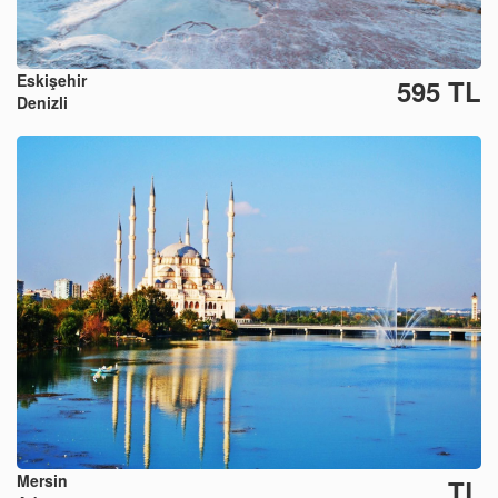
Eskişehir
595 TL
Denizli
Mersin
TL