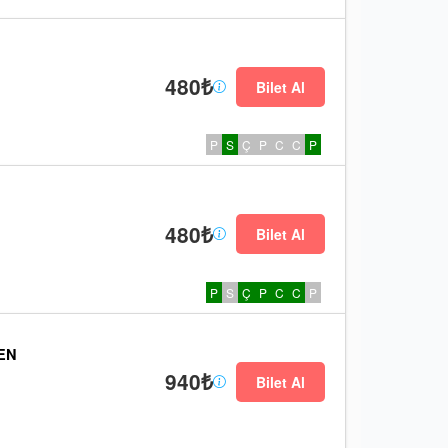
480₺
Bilet Al
P
S
Ç
P
C
C
P
480₺
Bilet Al
P
S
Ç
P
C
C
P
EN
940₺
Bilet Al