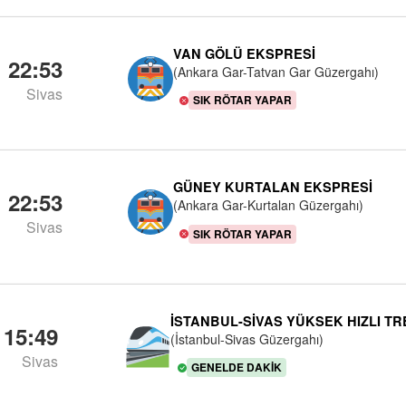
VAN GÖLÜ EKSPRESI
22:53
(Ankara Gar-Tatvan Gar Güzergahı)
Sivas
SIK RÖTAR YAPAR
GÜNEY KURTALAN EKSPRESI
22:53
(Ankara Gar-Kurtalan Güzergahı)
Sivas
SIK RÖTAR YAPAR
İSTANBUL-SIVAS YÜKSEK HIZLI TR
15:49
(İstanbul-Sivas Güzergahı)
Sivas
GENELDE DAKIK