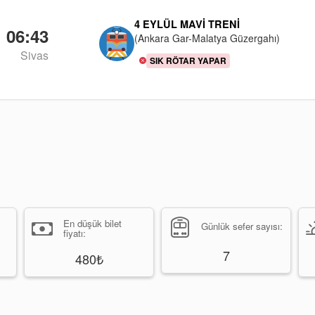
4 EYLÜL MAVI TRENI
06:43
(Ankara Gar-Malatya Güzergahı)
Sivas
SIK RÖTAR YAPAR
En düşük bilet
Günlük sefer sayısı:
fiyatı:
7
480₺