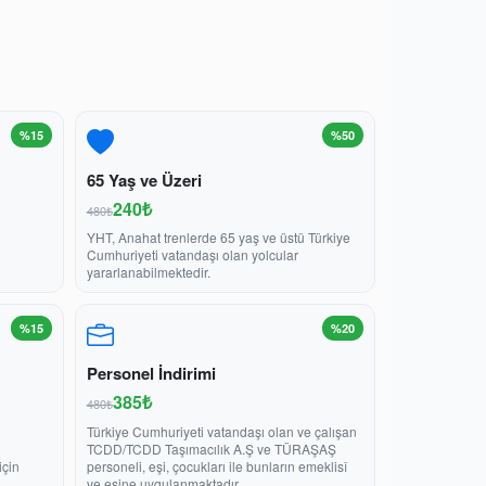
%15
%50
65 Yaş ve Üzeri
240₺
480₺
YHT, Anahat trenlerde 65 yaş ve üstü Türkiye
Cumhuriyeti vatandaşı olan yolcular
yararlanabilmektedir.
%15
%20
Personel İndirimi
385₺
480₺
Türkiye Cumhuriyeti vatandaşı olan ve çalışan
TCDD/TCDD Taşımacılık A.Ş ve TÜRAŞAŞ
için
personeli, eşi, çocukları ile bunların emeklisî
ve eşine uygulanmaktadır.