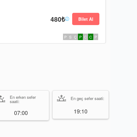
480₺
Bilet Al
P
S
Ç
P
C
C
P
En erken sefer
En geç sefer saati:
saati:
19:10
07:00