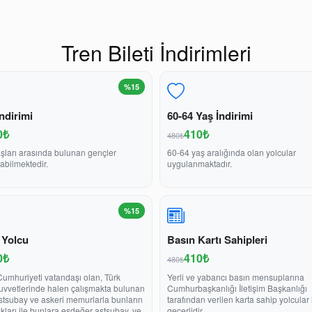
Tren Bileti İndirimleri
%15
ndirimi
60-64 Yaş İndirimi
0₺
410₺
480₺
şları arasında bulunan gençler
60-64 yaş aralığında olan yolcular
abilmektedir.
uygulanmaktadır.
%15
 Yolcu
Basın Kartı Sahipleri
0₺
410₺
480₺
Cumhuriyeti vatandaşı olan, Türk
Yerli ve yabancı basın mensuplarına
Kuvvetlerinde halen çalışmakta bulunan
Cumhurbaşkanlığı İletişim Başkanlığı
stsubay ve askeri memurlarla bunların
tarafından verilen karta sahip yolcular 
ukları ile bunlara eşdeğer astsubay, ve
geçerlidir.