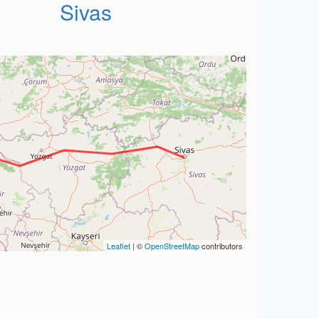
Sivas
Leaflet
| ©
OpenStreetMap
contributors