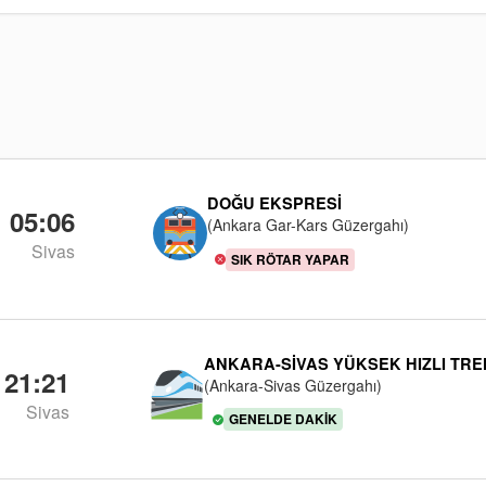
DOĞU EKSPRESI
05:06
(Ankara Gar-Kars Güzergahı)
Sivas
SIK RÖTAR YAPAR
ANKARA-SIVAS YÜKSEK HIZLI TRE
21:21
(Ankara-Sivas Güzergahı)
Sivas
GENELDE DAKIK