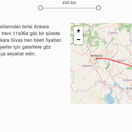
433 km
llarından birisi Ankara
+
 treni 11s06d gibi bir sürede
−
kara Sivas tren bileti fiyatları
erler için galerilere göz
atça seyahat edin.