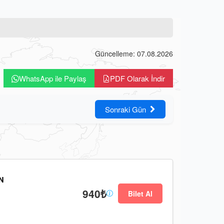
Güncelleme: 07.08.2026
WhatsApp ile Paylaş
PDF Olarak İndir
Sonraki Gün
N
940₺
Bilet Al