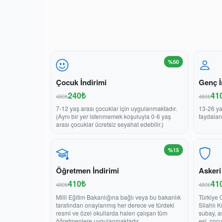
%50
Çocuk İndirimi
Genç İ
240₺
41
480₺
480₺
7-12 yaş arası çocuklar için uygulanmaktadır.
13-26 ya
(Aynı bir yer istenmemek koşuluyla 0-6 yaş
faydalan
arası çocuklar ücretsiz seyahat edebilir.)
%15
Öğretmen İndirimi
Askeri
410₺
41
480₺
480₺
Milli Eğitim Bakanlığına bağlı veya bu bakanlık
Türkiye 
tarafından onaylanmış her derece ve türdeki
Silahlı 
resmi ve özel okullarda halen çalışan tüm
subay, a
öğretmenlere uygulanmaktadır.
eşi, çoc