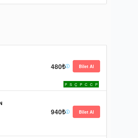
480₺
Bilet Al
P
S
Ç
P
C
C
P
N
940₺
Bilet Al