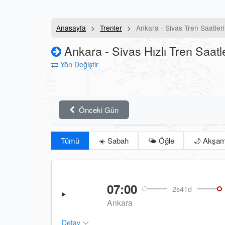
Anasayfa
Trenler
Ankara - Sivas Tren Saatleri
Ankara - Sivas Hızlı Tren Saatle
Yön Değiştir
Önceki Gün
Tümü
☀️ Sabah
🌤️ Öğle
🌙 Akşa
07:00
2s41d
Ankara
Detay