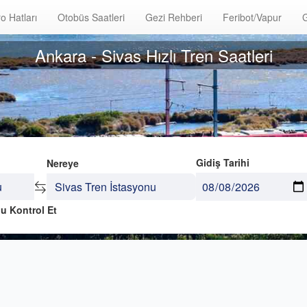
o Hatları
Otobüs Saatleri
Gezi Rehberi
Feribot/Vapur
G
Ankara - Sivas Hızlı Tren Saatleri
Gidiş Tarihi
Nereye
u Kontrol Et