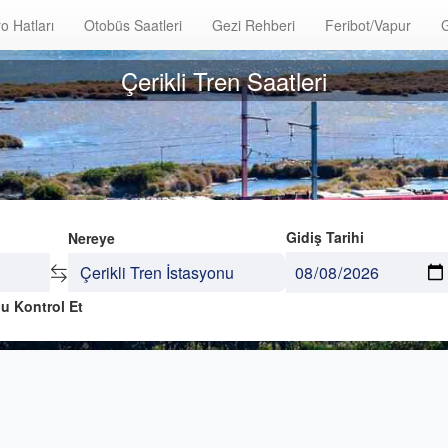
o Hatları
Otobüs Saatleri
Gezi Rehberi
Feribot/Vapur
G
Çerikli Tren Saatleri
Gidiş Tarihi
Nereye
u Kontrol Et