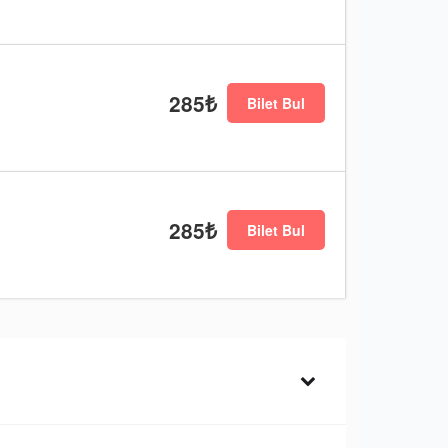
285₺
Bilet Bul
285₺
Bilet Bul