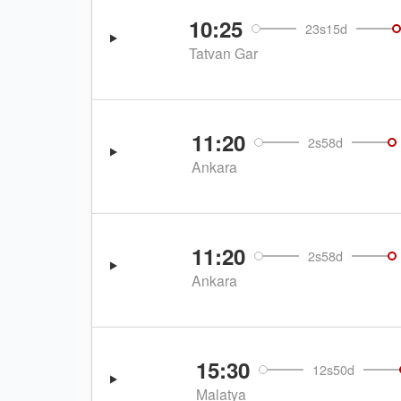
10:25
23s15d
Tatvan Gar
11:20
2s58d
Ankara
11:20
2s58d
Ankara
15:30
12s50d
Malatya