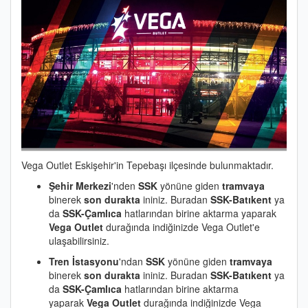
Vega Outlet Eskişehir'in Tepebaşı ilçesinde bulunmaktadır.
Şehir Merkezi
'nden
SSK
yönüne giden
tramvaya
binerek
son durakta
ininiz. Buradan
SSK-Batıkent
ya
da
SSK-Çamlıca
hatlarından birine aktarma yaparak
Vega Outlet
durağında indiğinizde Vega Outlet'e
ulaşabilirsiniz.
Tren İstasyonu
'ndan
SSK
yönüne giden
tramvaya
binerek
son durakta
ininiz. Buradan
SSK-Batıkent
ya
da
SSK-Çamlıca
hatlarından birine aktarma
yaparak
Vega Outlet
durağında indiğinizde Vega