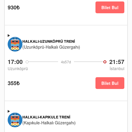
930₺
Bilet Bul
HALKALI-UZUNKÖPRÜ TRENI
(Uzunköprü-Halkalı Güzergahı)
17:00
21:57
4s57d
Uzunköprü
İstanbul
355₺
Bilet Bul
HALKALI-KAPIKULE TRENI
(Kapıkule-Halkalı Güzergahı)