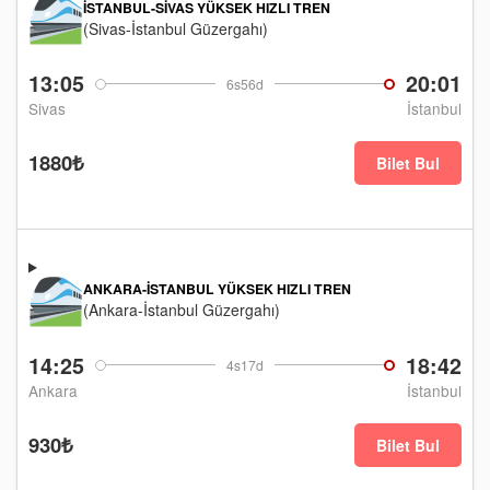
İSTANBUL-SIVAS YÜKSEK HIZLI TREN
(Sivas-İstanbul Güzergahı)
13:05
20:01
6s56d
Sivas
İstanbul
1880₺
Bilet Bul
ANKARA-İSTANBUL YÜKSEK HIZLI TREN
(Ankara-İstanbul Güzergahı)
14:25
18:42
4s17d
Ankara
İstanbul
930₺
Bilet Bul