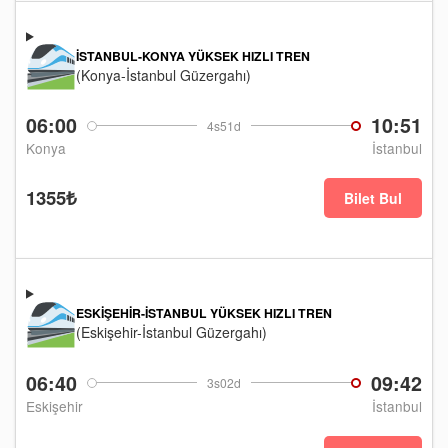
İSTANBUL-KONYA YÜKSEK HIZLI TREN
(Konya-İstanbul Güzergahı)
06:00
10:51
4s51d
Konya
İstanbul
1355₺
Bilet Bul
ESKIŞEHIR-İSTANBUL YÜKSEK HIZLI TREN
(Eskişehir-İstanbul Güzergahı)
06:40
09:42
3s02d
Eskişehir
İstanbul