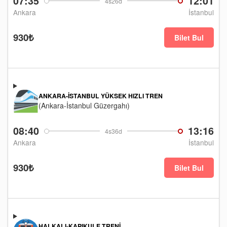
07:35
12:01
4s26d
Ankara
İstanbul
930₺
Bilet Bul
ANKARA-İSTANBUL YÜKSEK HIZLI TREN
(Ankara-İstanbul Güzergahı)
08:40
13:16
4s36d
Ankara
İstanbul
930₺
Bilet Bul
HALKALI-KAPIKULE TRENI