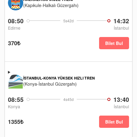
(Kapıkule-Halkalı Güzergahı)
08:50
14:32
5s42d
Edirne
İstanbul
370₺
Bilet Bul
İSTANBUL-KONYA YÜKSEK HIZLI TREN
(Konya-İstanbul Güzergahı)
08:55
13:40
4s45d
Konya
İstanbul
1355₺
Bilet Bul