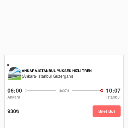
ANKARA-İSTANBUL YÜKSEK HIZLI TREN
(Ankara-İstanbul Güzergahı)
06:00
10:07
4s07d
Ankara
İstanbul
930₺
Bilet Bul