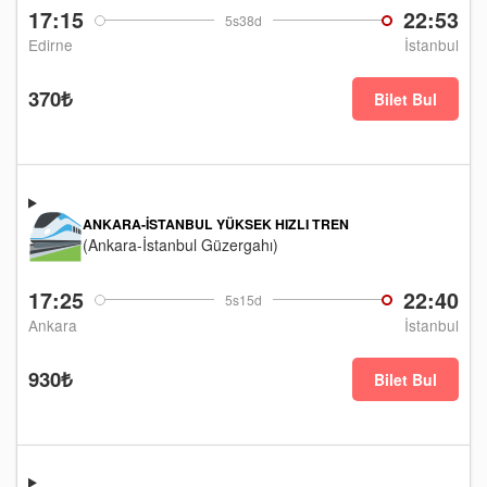
17:15
22:53
5s38d
Edirne
İstanbul
370₺
Bilet Bul
ANKARA-İSTANBUL YÜKSEK HIZLI TREN
(Ankara-İstanbul Güzergahı)
17:25
22:40
5s15d
Ankara
İstanbul
930₺
Bilet Bul