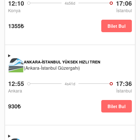
12:10
17:06
4s56d
Konya
İstanbul
1355₺
Bilet Bul
ANKARA-İSTANBUL YÜKSEK HIZLI TREN
(Ankara-İstanbul Güzergahı)
12:55
17:36
4s41d
Ankara
İstanbul
930₺
Bilet Bul