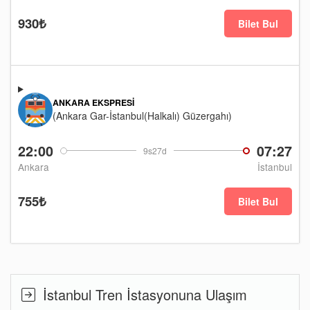
930₺
Bilet Bul
ANKARA EKSPRESI
(Ankara Gar-İstanbul(Halkalı) Güzergahı)
22:00
07:27
9s27d
Ankara
İstanbul
755₺
Bilet Bul
İstanbul Tren İstasyonuna Ulaşım