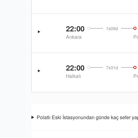
22:00
1s09d
Ankara
Po
22:00
7s31d
Halkalı
Po
Polatlı Eski İstasyonundan günde kaç sefer yap