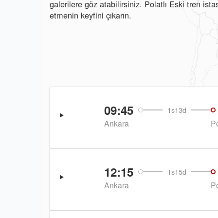
galerilere göz atabilirsiniz. Polatlı Eski tren i
etmenin keyfini çıkarın.
09:45
1s13d
Ankara
Po
12:15
1s15d
Ankara
Po