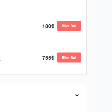
180₺
Bilet Bul
)
755₺
Bilet Bul
)