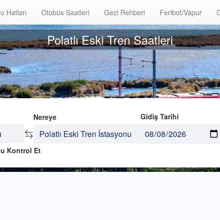
o Hatları
Otobüs Saatleri
Gezi Rehberi
Feribot/Vapur
G
Polatlı Eski Tren Saatleri
Gidiş Tarihi
Nereye
u Kontrol Et