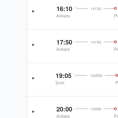
16:10
1s13d
Ankara
Po
17:50
1s15d
Ankara
Po
19:05
12s55d
İzmir
P
20:00
1s09d
Ankara
Po