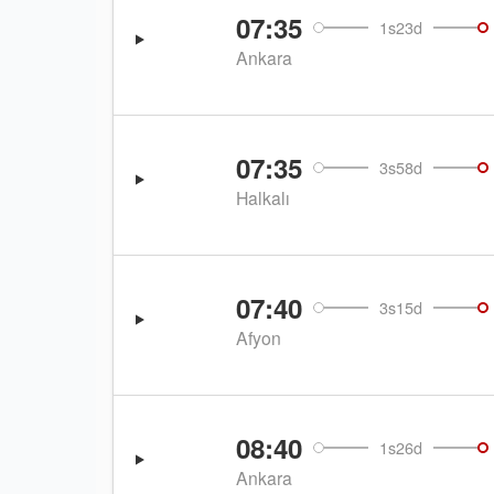
07:35
1s23d
Ankara
07:35
3s58d
Halkalı
07:40
3s15d
Afyon
08:40
1s26d
Ankara