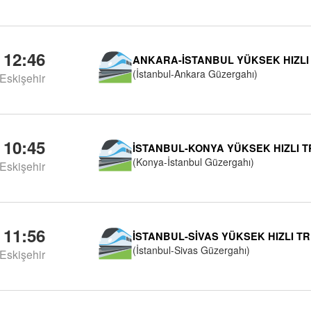
12:46
ANKARA-İSTANBUL YÜKSEK HIZLI
(İstanbul-Ankara Güzergahı)
Eskişehir
10:45
İSTANBUL-KONYA YÜKSEK HIZLI 
(Konya-İstanbul Güzergahı)
Eskişehir
11:56
İSTANBUL-SIVAS YÜKSEK HIZLI T
(İstanbul-Sivas Güzergahı)
Eskişehir