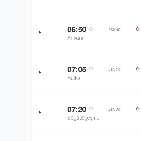
06:50
1s26d
Ankara
07:05
3s51d
Halkalı
07:20
2s50d
Söğütlüçeşme