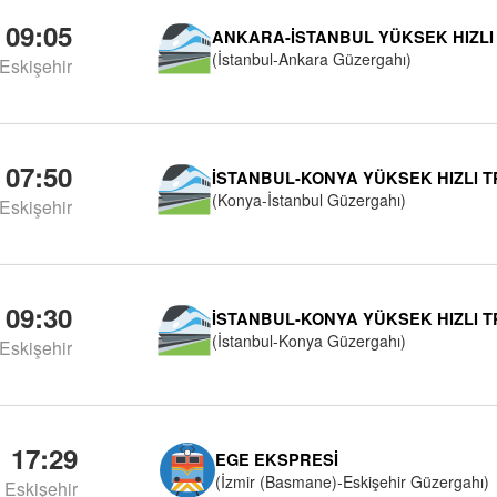
09:05
ANKARA-İSTANBUL YÜKSEK HIZLI
(İstanbul-Ankara Güzergahı)
Eskişehir
07:50
İSTANBUL-KONYA YÜKSEK HIZLI 
(Konya-İstanbul Güzergahı)
Eskişehir
09:30
İSTANBUL-KONYA YÜKSEK HIZLI 
(İstanbul-Konya Güzergahı)
Eskişehir
17:29
EGE EKSPRESI
(İzmir (Basmane)-Eskişehir Güzergahı)
Eskişehir