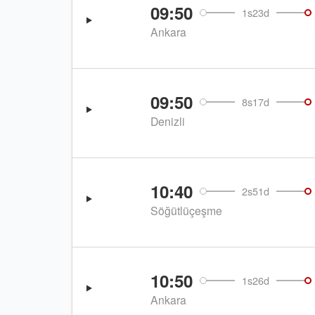
09:50
1s23d
Ankara
09:50
8s17d
Denizli
10:40
2s51d
Söğütlüçeşme
10:50
1s26d
Ankara