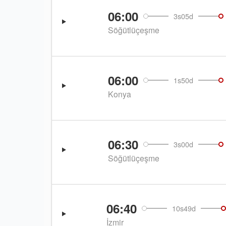
06:00
3s05d
Söğütlüçeşme
06:00
1s50d
Konya
06:30
3s00d
Söğütlüçeşme
06:40
10s49d
İzmir