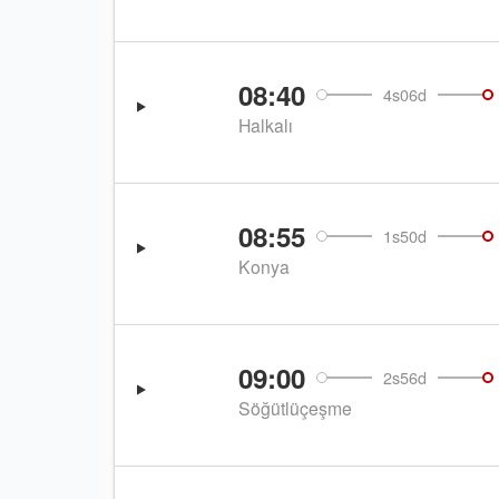
08:40
4s06d
Halkalı
08:55
1s50d
Konya
09:00
2s56d
Söğütlüçeşme