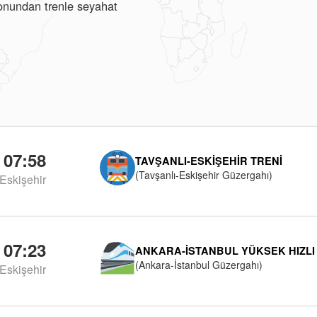
syonundan trenle seyahat
07:58
TAVŞANLI-ESKIŞEHIR TRENI
(Tavşanlı-Eskişehir Güzergahı)
Eskişehir
07:23
ANKARA-İSTANBUL YÜKSEK HIZLI
(Ankara-İstanbul Güzergahı)
Eskişehir