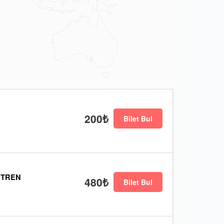
200₺
Bilet Bul
 TREN
480₺
Bilet Bul