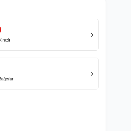
irazlı
ağcılar