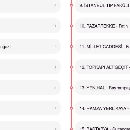
9. İSTANBUL TIP FAKÜLTE
10. PAZARTEKKE - Fatih
ngazi
11. MİLLET CADDESİ - Fa
12. TOPKAPI ALT GEÇİT -
13. YENİHAL - Bayrampa
14. HAMZA YERLİKAYA - S
15. BAŞTABYA - Sultangaz