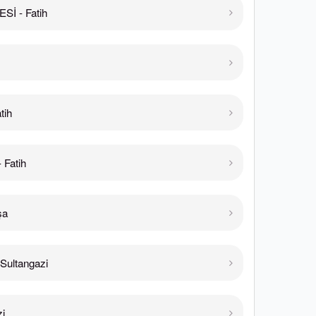
Sİ - Fatih
tih
 Fatih
şa
ultangazi
i