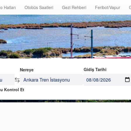
o Hatları
Otobüs Saatleri
Gezi Rehberi
Feribot/Vapur
G
Gidiş Tarihi
Nereye
u Kontrol Et