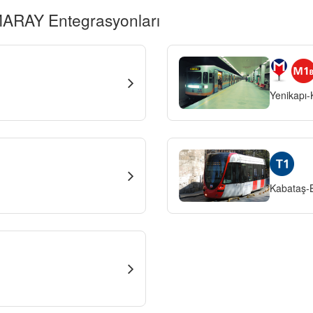
ARAY Entegrasyonları
Yenikapı-K
Kabataş-B