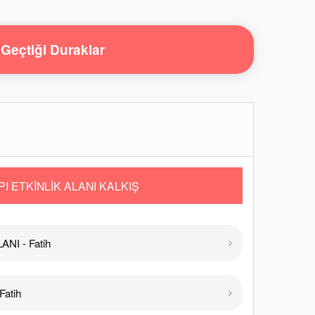
Geçtiği Duraklar
I ETKİNLİK ALANI KALKIŞ
NI - Fatih
atih