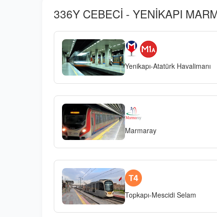
336Y CEBECİ - YENİKAPI MARM
Yenikapı-Atatürk Havalimanı
Marmaray
Topkapı-Mescidi Selam