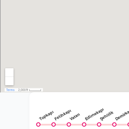
Edirnekapı
Demirk
Fetihkapı
Topkapı
Şehitlik
Vatan