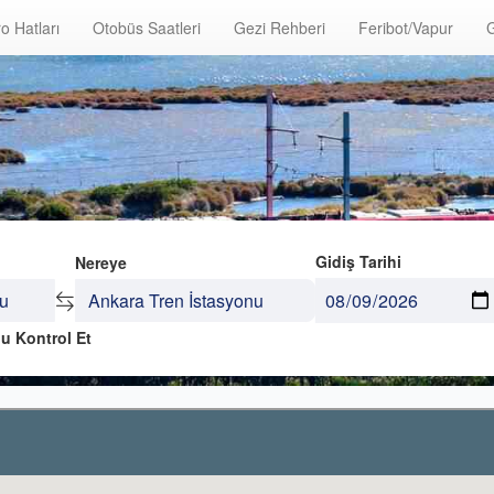
o Hatları
Otobüs Saatleri
Gezi Rehberi
Feribot/Vapur
G
Gidiş Tarihi
Nereye
u Kontrol Et