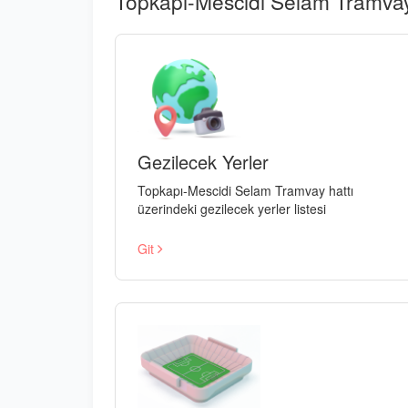
Topkapı-Mescidi Selam Tramvay
Gezilecek Yerler
Topkapı-Mescidi Selam Tramvay hattı
üzerindeki gezilecek yerler listesi
Git