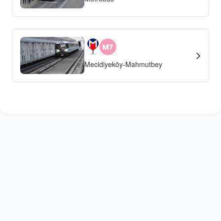
Mecidiyeköy-Mahmutbey