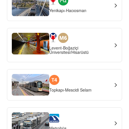
Yenikapı-Hacıosman
Levent-Boğaziçi
Üniversitesi/Hisarüstü
Topkapı-Mescidi Selam
Metrobüs