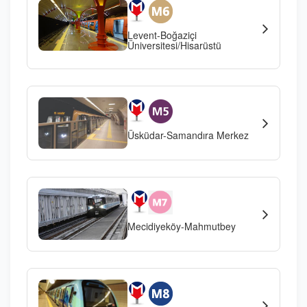
Levent-Boğaziçi
Üniversitesi/Hisarüstü
Üsküdar-Samandıra Merkez
Mecidiyeköy-Mahmutbey