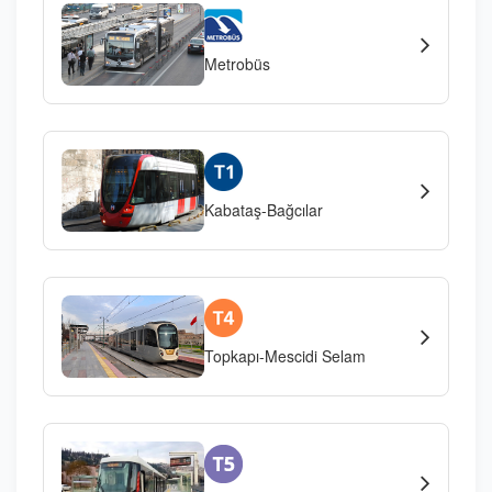
Metrobüs
Kabataş-Bağcılar
Topkapı-Mescidi Selam