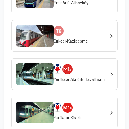
Eminönü-Alibeyköy
Sirkeci-Kazlıçeşme
Yenikapı-Atatürk Havalimanı
Yenikapı-Kirazlı