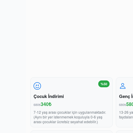
%50
Çocuk İndirimi
Genç İ
340₺
58
680₺
680₺
7-12 yaş arası çocuklar için uygulanmaktadır.
13-26 ya
(Aynı bir yer istenmemek koşuluyla 0-6 yaş
faydalan
arası çocuklar ücretsiz seyahat edebilir.)