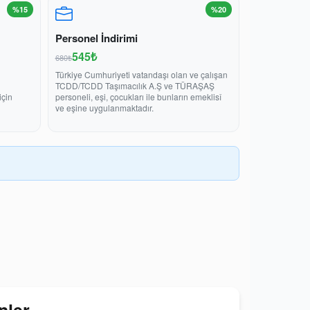
%15
%20
Personel İndirimi
545₺
680₺
Türkiye Cumhuriyeti vatandaşı olan ve çalışan
TCDD/TCDD Taşımacılık A.Ş ve TÜRAŞAŞ
için
personeli, eşi, çocukları ile bunların emeklisî
ve eşine uygulanmaktadır.