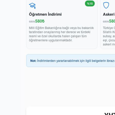
%15
Öğretmen İndirimi
Askeri
580₺
58
680₺
680₺
Milli Eğitim Bakanlığına bağlı veya bu bakanlık
Türkiye 
tarafından onaylanmış her derece ve türdeki
Silahlı 
resmi ve özel okullarda halen çalışan tüm
subay, a
öğretmenlere uygulanmaktadır.
eşi, çoc
askeri m
Not:
İndirimlerden yararlanabilmek için ilgili belgelerin ibrazı 