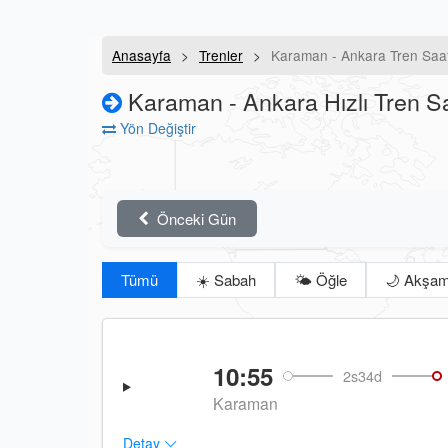
Anasayfa
Trenler
Karaman - Ankara Tren Saat
Karaman - Ankara Hızlı Tren Sa
Yön Değiştir
Önceki Gün
Tümü
☀️ Sabah
🌤️ Öğle
🌙 Akşa
10:55
2s34d
Karaman
Detay