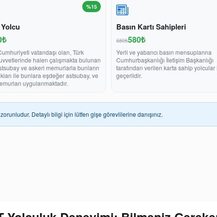
%15
 Yolcu
Basın Kartı Sahipleri
0₺
580₺
680₺
Cumhuriyeti vatandaşı olan, Türk
Yerli ve yabancı basın mensuplarına
Kuvvetlerinde halen çalışmakta bulunan
Cumhurbaşkanlığı İletişim Başkanlığı
stsubay ve askeri memurlarla bunların
tarafından verilen karta sahip yolcular 
ukları ile bunlara eşdeğer astsubay, ve
geçerlidir.
emurları uygulanmaktadır.
zorunludur. Detaylı bilgi için lütfen gişe görevlilerine danışınız.