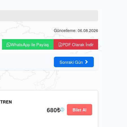
Güncelleme: 06.08.2026
WhatsApp ile Paylaş
PDF Olarak İndir
Sonraki Gün
 TREN
680₺
Bilet Al