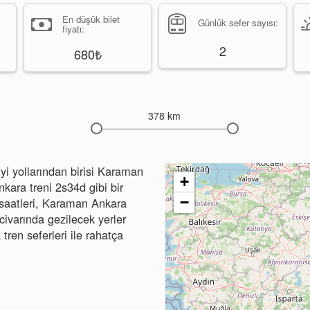
En düşük bilet
Günlük sefer sayısı:
fiyatı:
2
680₺
378 km
i yollarından birisi Karaman
+
kara treni 2s34d gibi bir
−
 saatleri, Karaman Ankara
 civarında gezilecek yerler
tren seferleri ile rahatça