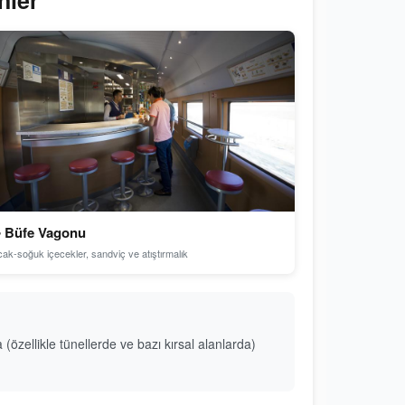
nler
 Büfe Vagonu
cak-soğuk içecekler, sandviç ve atıştırmalık
zellikle tünellerde ve bazı kırsal alanlarda)