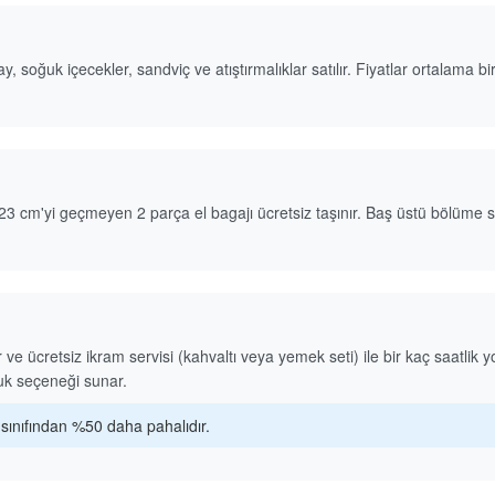
 soğuk içecekler, sandviç ve atıştırmalıklar satılır. Fiyatlar ortalama bi
m'yi geçmeyen 2 parça el bagajı ücretsiz taşınır. Baş üstü bölüme sığ
 ücretsiz ikram servisi (kahvaltı veya yemek seti) ile bir kaç saatlik yo
tuk seçeneği sunar.
i sınıfından %50 daha pahalıdır.