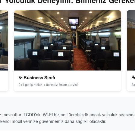
 Yolculuk Deneyimi: Bilmeniz Gereke
✨ Business Sınıfı
☕
2+1 geniş koltuk + ücretsiz ikram servisi
Sı
vcuttur. TCDD'nin Wi-Fi hizmeti ücretsizdir ancak yolculuk sırasında (ö
in kendi mobil verinize güvenmemiz daha sağlıklı olacaktır.