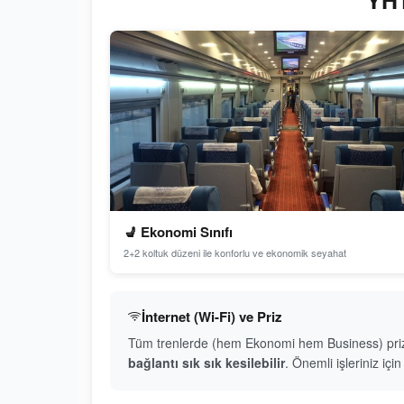
YHT
💺 Ekonomi Sınıfı
2+2 koltuk düzeni ile konforlu ve ekonomik seyahat
İnternet (Wi-Fi) ve Priz
Tüm trenlerde (hem Ekonomi hem Business) priz me
bağlantı sık sık kesilebilir
. Önemli işleriniz iç