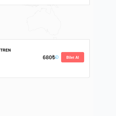
 TREN
680₺
Bilet Al