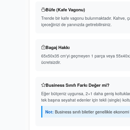
Büfe (Kafe Vagonu)
Trende bir kafe vagonu bulunmaktadır. Kahve, çay,
içeceğinizi de yanınızda getirebilirsiniz.
Bagaj Hakkı
65x50x35 cm'yi geçmeyen 1 parça veya 55x40x23 c
ücretsizdir.
Business Sınıfı Farkı Değer mi?
Eğer bütçeniz uygunsa, 2+1 daha geniş koltuklar ve
tek başına seyahat edenler için tekli (single) kol
Not:
Business sınıfı biletler genellikle ekonom