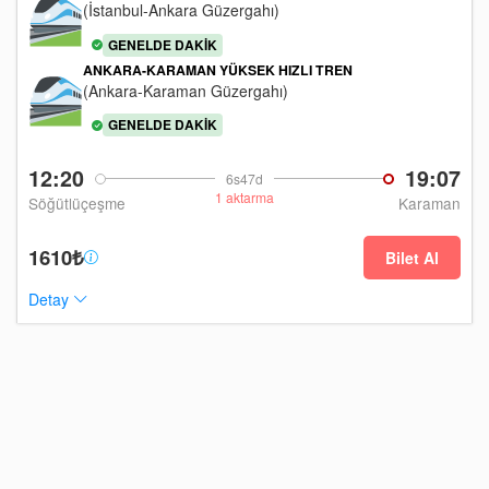
(İstanbul-Ankara Güzergahı)
GENELDE DAKIK
ANKARA-KARAMAN YÜKSEK HIZLI TREN
(Ankara-Karaman Güzergahı)
GENELDE DAKIK
12:20
19:07
6s47d
1 aktarma
Söğütlüçeşme
Karaman
1610₺
Bilet Al
Detay