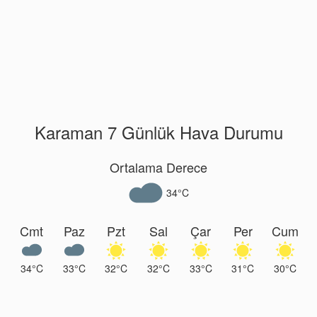
Karaman 7 Günlük Hava Durumu
Ortalama Derece
34°C
Cmt
Paz
Pzt
Sal
Çar
Per
Cum
34°C
33°C
32°C
32°C
33°C
31°C
30°C