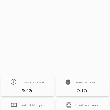
En kısa sefer süresi:
En uzun sefer süresi:
6s02d
7s17d
En düşük bilet fiyatı:
Günlük sefer sayısı: