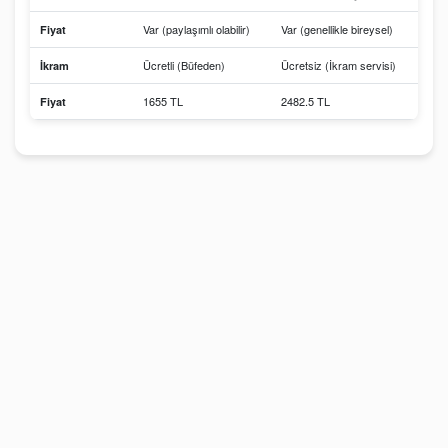
Var (paylaşımlı olabilir)
Var (genellikle bireysel)
Fiyat
Ücretli (Büfeden)
Ücretsiz (İkram servisi)
İkram
1655 TL
2482.5 TL
Fiyat