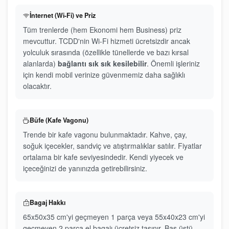
İnternet (Wi-Fi) ve Priz
Tüm trenlerde (hem Ekonomi hem Business) priz
mevcuttur. TCDD'nin Wi-Fi hizmeti ücretsizdir ancak
yolculuk sırasında (özellikle tünellerde ve bazı kırsal
alanlarda)
bağlantı sık sık kesilebilir
. Önemli işleriniz
için kendi mobil verinize güvenmemiz daha sağlıklı
olacaktır.
Büfe (Kafe Vagonu)
Trende bir kafe vagonu bulunmaktadır. Kahve, çay,
soğuk içecekler, sandviç ve atıştırmalıklar satılır. Fiyatlar
ortalama bir kafe seviyesindedir. Kendi yiyecek ve
içeceğinizi de yanınızda getirebilirsiniz.
Bagaj Hakkı
65x50x35 cm'yi geçmeyen 1 parça veya 55x40x23 cm'yi
geçmeyen 2 parça el bagajı ücretsiz taşınır. Baş üstü