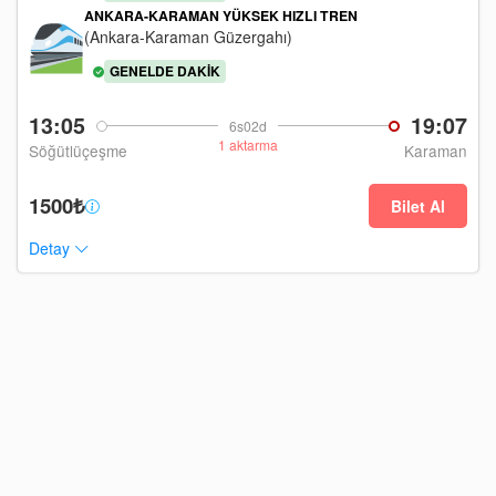
ANKARA-KARAMAN YÜKSEK HIZLI TREN
(Ankara-Karaman Güzergahı)
GENELDE DAKIK
13:05
19:07
6s02d
1 aktarma
Söğütlüçeşme
Karaman
1500₺
Bilet Al
Detay