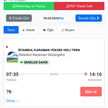
WhatsApp ile Paylaş
PDF Olarak İndir
Önceki Gün
Sonraki Gün
09.08.2026
Paz
Tümü
☀️ Sabah
🌤️ Öğle
🌙 Akşam
İSTANBUL-KARAMAN YÜKSEK HIZLI TREN
(İstanbul-Karaman Güzergahı)
GENELDE DAKIK
07:35
14:10
6s35d
Halkalı
Karaman
?₺
Bilet Al
Detay