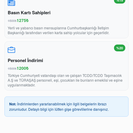
%15
Basın Kartı Sahipleri
1275₺
1500₺
Yerli ve yabancı basın mensuplarına Cumhurbaşkanlığı İletişim
Başkanlığı tarafından verilen karta sahip yolcular için geçerlidir.
%20
Personel İndirimi
1200₺
1500₺
Türkiye Cumhuriyeti vatandaşı olan ve çalışan TCDD/TCDD Taşımacılık
A.Ş ve TÜRAŞAŞ personeli, eşi, çocukları ile bunların emeklisî ve eşine
uygulanmaktadır.
Not:
İndirimlerden yararlanabilmek için ilgili belgelerin ibrazı
zorunludur. Detaylı bilgi için lütfen gişe görevlilerine danışınız.