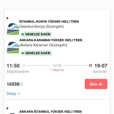
İSTANBUL-KONYA YÜKSEK HIZLI TREN
(İstanbul-Konya Güzergahı)
GENELDE DAKIK
ANKARA-KARAMAN YÜKSEK HIZLI TREN
(Ankara-Karaman Güzergahı)
GENELDE DAKIK
11:50
19:07
7s17d
1 aktarma
Söğütlüçeşme
Karaman
1655₺
Bilet Al
Detay
ANKARA-İSTANBUL YÜKSEK HIZLI TREN