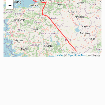
−
Leaflet
| ©
OpenStreetMap
contributors