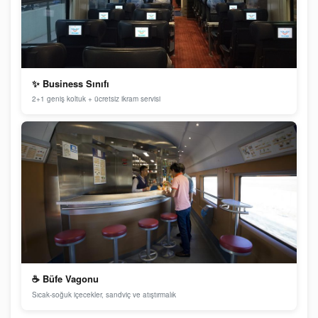
✨ Business Sınıfı
2+1 geniş koltuk + ücretsiz ikram servisi
☕ Büfe Vagonu
Sıcak-soğuk içecekler, sandviç ve atıştırmalık