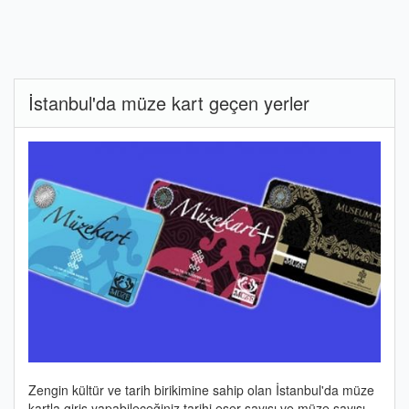
İstanbul'da müze kart geçen yerler
Zengin kültür ve tarih birikimine sahip olan İstanbul'da müze
kartla giriş yapabileceğiniz tarihi eser sayısı ve müze sayısı