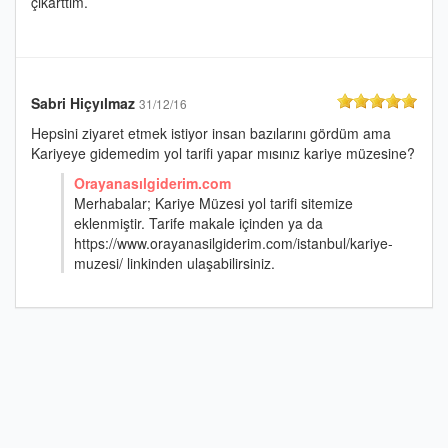
çıkarttım.
Sabri Hiçyılmaz
31/12/16
Hepsini ziyaret etmek istiyor insan bazılarını gördüm ama
Kariyeye gidemedim yol tarifi yapar mısınız kariye müzesine?
Orayanasılgiderim.com
Merhabalar; Kariye Müzesi yol tarifi sitemize
eklenmiştir. Tarife makale içinden ya da
https://www.orayanasilgiderim.com/istanbul/kariye-
muzesi/ linkinden ulaşabilirsiniz.
Reyhoşcelebi
14/02/22
İstanbuldaki bütün müze kart geçen yerlerin bütün hepsinin
isimlrini istiyorum sizden