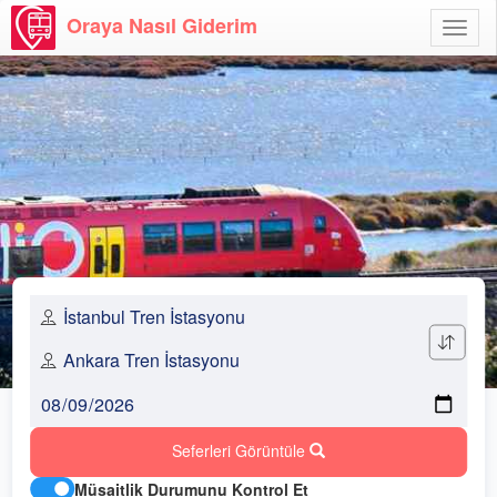
Oraya Nasıl Giderim
Menü
Aç
Seferleri Görüntüle
Müsaitlik Durumunu Kontrol Et