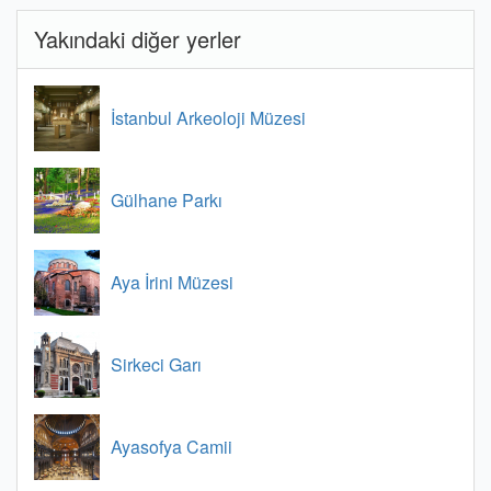
Yakındaki diğer yerler
İstanbul Arkeoloji Müzesi
Gülhane Parkı
Aya İrini Müzesi
Sirkeci Garı
Ayasofya Camii