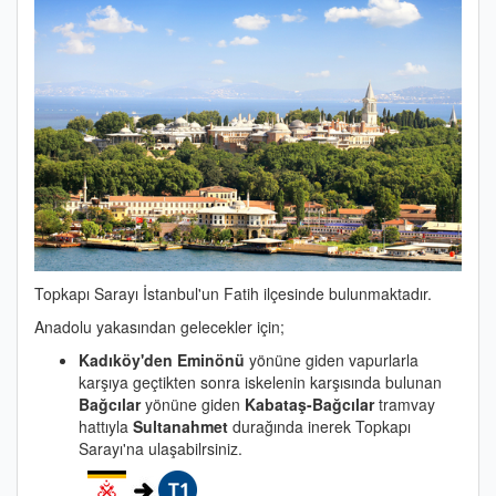
Topkapı Sarayı İstanbul'un Fatih ilçesinde bulunmaktadır.
Anadolu yakasından gelecekler için;
Kadıköy'den
Eminönü
yönüne giden vapurlarla
karşıya geçtikten sonra iskelenin karşısında bulunan
Bağcılar
yönüne giden
Kabataş-Bağcılar
tramvay
hattıyla
Sultanahmet
durağında inerek Topkapı
Sarayı'na ulaşabilrsiniz.