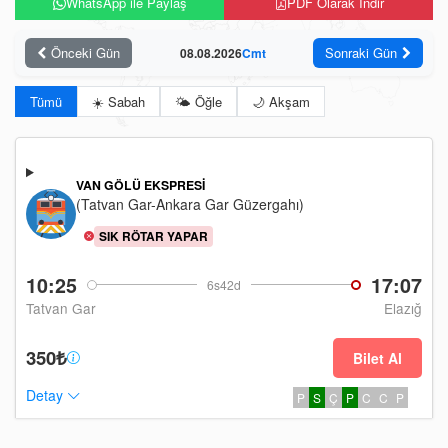
WhatsApp ile Paylaş
PDF Olarak İndir
Önceki Gün
Sonraki Gün
08.08.2026
Cmt
Tümü
☀️ Sabah
🌤️ Öğle
🌙 Akşam
VAN GÖLÜ EKSPRESI
(Tatvan Gar-Ankara Gar Güzergahı)
SIK RÖTAR YAPAR
10:25
17:07
6s42d
Tatvan Gar
Elazığ
350₺
Bilet Al
Detay
P
S
Ç
P
C
C
P