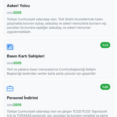
Askeri Yolcu
300₺
350₺
Türkiye Cumhuriyeti vatandaşı olan, Türk Silahlı Kuvvetlerinde halen
çalışmakta bulunan subay, astsubay ve askeri memurlarla bunların eşi,
çocukları ile bunlara eşdeğer astsubay, ve askeri memurları
uygulanmaktadır.
%15
Basın Kartı Sahipleri
300₺
350₺
Yerli ve yabancı basın mensuplarına Cumhurbaşkanlığı İletişim
Başkanlığı tarafından verilen karta sahip yolcular için geçerlidir.
%20
Personel İndirimi
280₺
350₺
Türkiye Cumhuriyeti vatandaşı olan ve çalışan TCDD/TCDD Taşımacılık
A.Ş ve TÜRAŞAŞ personeli, eşi, çocukları ile bunların emeklisî ve eşine