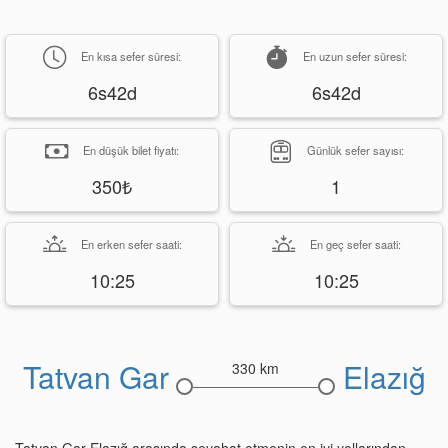
En kısa sefer süresi:
En uzun sefer süresi:
6s42d
6s42d
En düşük bilet fiyatı:
Günlük sefer sayısı:
350₺
1
En erken sefer saati:
En geç sefer saati:
10:25
10:25
Tatvan Gar
Elazığ
330 km
Tatvan Gar Elazığ arasında seyahat etmenin en iyi yollarından