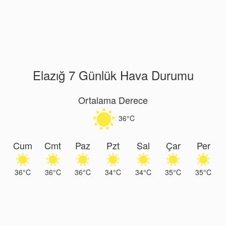
Elazığ 7 Günlük Hava Durumu
Ortalama Derece
36°C
Cum
Cmt
Paz
Pzt
Sal
Çar
Per
36°C
36°C
36°C
34°C
34°C
35°C
35°C