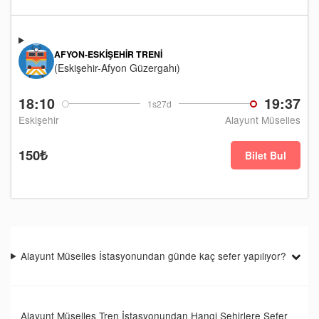
AFYON-ESKIŞEHIR TRENI
(Eskişehir-Afyon Güzergahı)
18:10
19:37
1s27d
Eskişehir
Alayunt Müselles
150₺
Bilet Bul
Alayunt Müselles İstasyonundan günde kaç sefer yapılıyor?
Alayunt Müselles Tren İstasyonundan Hangi Şehirlere Sefer