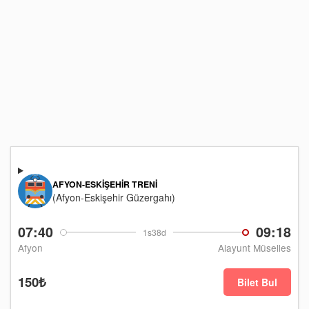
AFYON-ESKIŞEHIR TRENI
(Afyon-Eskişehir Güzergahı)
07:40
09:18
1s38d
Afyon
Alayunt Müselles
150₺
Bilet Bul