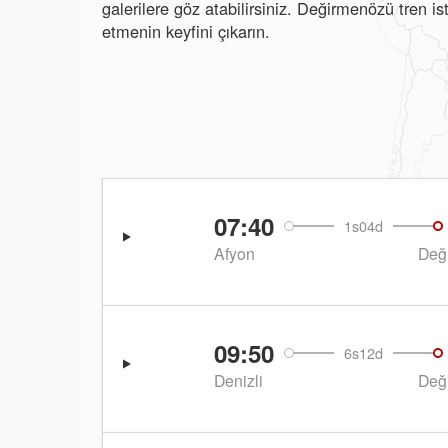
galerilere göz atabilirsiniz. Değirmenözü tren 
etmenin keyfini çıkarın.
07:40
1s04d
Afyon
Değ
09:50
6s12d
Denizli
Değ