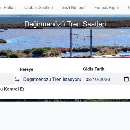
o Hatları
Otobüs Saatleri
Gezi Rehberi
Feribot/Vapur
G
Değirmenözü Tren Saatleri
Gidiş Tarihi
Nereye
u Kontrol Et