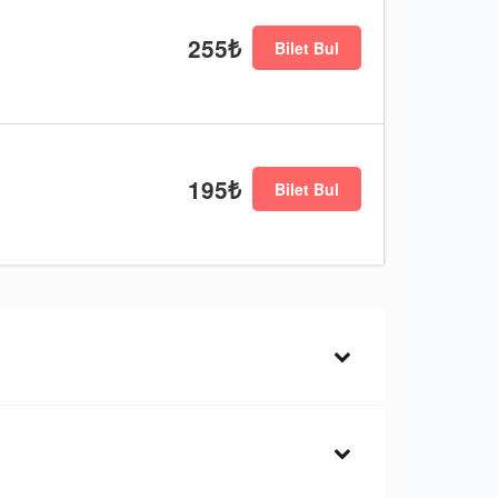
255₺
Bilet Bul
195₺
Bilet Bul