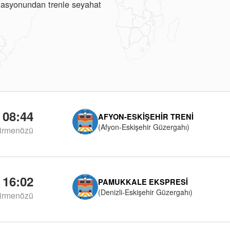
istasyonundan trenle seyahat
08:44
AFYON-ESKIŞEHIR TRENI
(Afyon-Eskişehir Güzergahı)
irmenözü
16:02
PAMUKKALE EKSPRESI
(Denizli-Eskişehir Güzergahı)
irmenözü