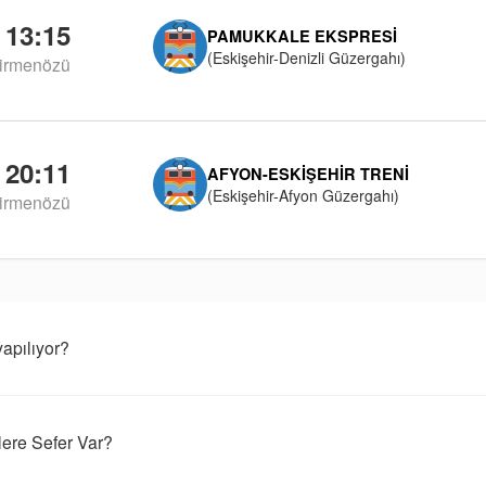
13:15
PAMUKKALE EKSPRESI
(Eskişehir-Denizli Güzergahı)
irmenözü
20:11
AFYON-ESKIŞEHIR TRENI
(Eskişehir-Afyon Güzergahı)
irmenözü
apılıyor?
ere Sefer Var?