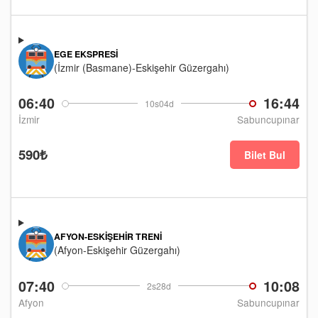
EGE EKSPRESI
(İzmir (Basmane)-Eskişehir Güzergahı)
06:40
16:44
10s04d
İzmir
Sabuncupınar
590₺
Bilet Bul
AFYON-ESKIŞEHIR TRENI
(Afyon-Eskişehir Güzergahı)
07:40
10:08
2s28d
Afyon
Sabuncupınar