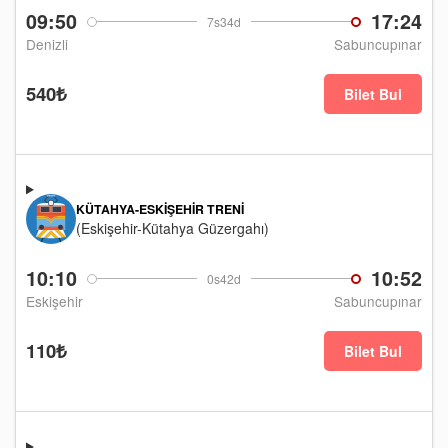
09:50
17:24
7s34d
Denizli
Sabuncupınar
540₺
Bilet Bul
KÜTAHYA-ESKIŞEHIR TRENI
(Eskişehir-Kütahya Güzergahı)
10:10
10:52
0s42d
Eskişehir
Sabuncupınar
110₺
Bilet Bul