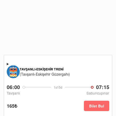
TAVŞANLI-ESKIŞEHIR TRENI
(Tavşanlı-Eskişehir Güzergahı)
06:00
07:15
1s15d
Tavşanlı
Sabuncupınar
165₺
Bilet Bul