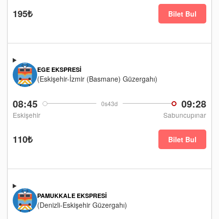
195₺
Bilet Bul
EGE EKSPRESI
(Eskişehir-İzmir (Basmane) Güzergahı)
08:45
09:28
0s43d
Eskişehir
Sabuncupınar
110₺
Bilet Bul
PAMUKKALE EKSPRESI
(Denizli-Eskişehir Güzergahı)