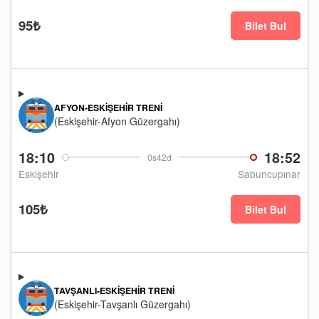
95₺
Bilet Bul
AFYON-ESKIŞEHIR TRENI
(Eskişehir-Afyon Güzergahı)
18:10
18:52
0s42d
Eskişehir
Sabuncupınar
105₺
Bilet Bul
TAVŞANLI-ESKIŞEHIR TRENI
(Eskişehir-Tavşanlı Güzergahı)