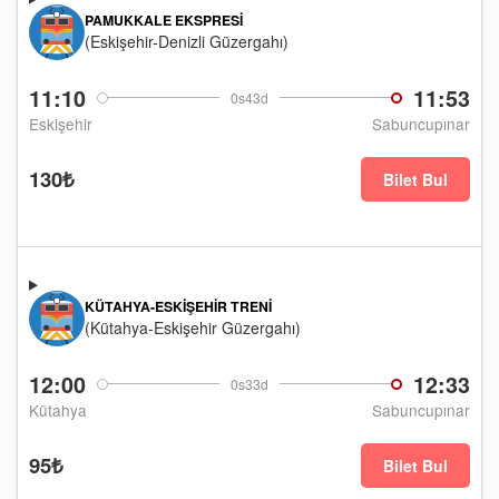
PAMUKKALE EKSPRESI
(Eskişehir-Denizli Güzergahı)
11:10
11:53
0s43d
Eskişehir
Sabuncupınar
130₺
Bilet Bul
KÜTAHYA-ESKIŞEHIR TRENI
(Kütahya-Eskişehir Güzergahı)
12:00
12:33
0s33d
Kütahya
Sabuncupınar
95₺
Bilet Bul