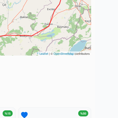
Leaflet
| ©
OpenStreetMap
contributors
%15
%50