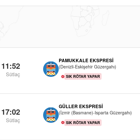
PAMUKKALE EKSPRESI
11:52
(Denizli-Eskişehir Güzergahı)
Sütlaç
SIK RÖTAR YAPAR
GÜLLER EKSPRESI
17:02
(İzmir (Basmane)-Isparta Güzergahı)
Sütlaç
SIK RÖTAR YAPAR