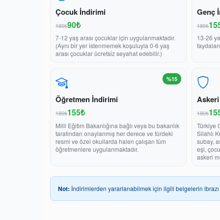
Çocuk İndirimi
Genç İ
90₺
15
180₺
180₺
7-12 yaş arası çocuklar için uygulanmaktadır.
13-26 ya
(Aynı bir yer istenmemek koşuluyla 0-6 yaş
faydalan
arası çocuklar ücretsiz seyahat edebilir.)
%15
Öğretmen İndirimi
Askeri
155₺
15
180₺
180₺
Milli Eğitim Bakanlığına bağlı veya bu bakanlık
Türkiye 
tarafından onaylanmış her derece ve türdeki
Silahlı 
resmi ve özel okullarda halen çalışan tüm
subay, a
öğretmenlere uygulanmaktadır.
eşi, çoc
askeri m
Not:
İndirimlerden yararlanabilmek için ilgili belgelerin ibrazı 