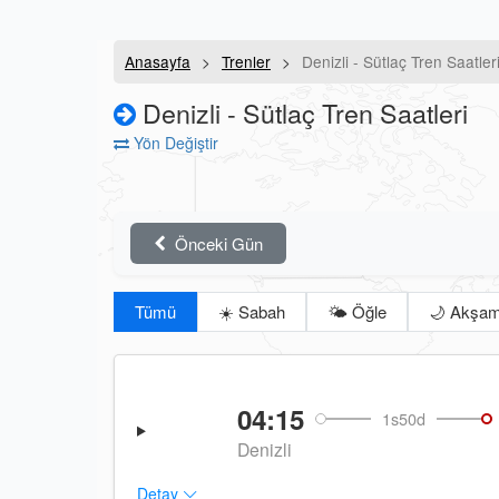
Anasayfa
Trenler
Denizli - Sütlaç Tren Saatler
Denizli - Sütlaç Tren Saatleri
Yön Değiştir
Önceki Gün
Tümü
☀️ Sabah
🌤️ Öğle
🌙 Akşa
04:15
1s50d
Denizli
Detay