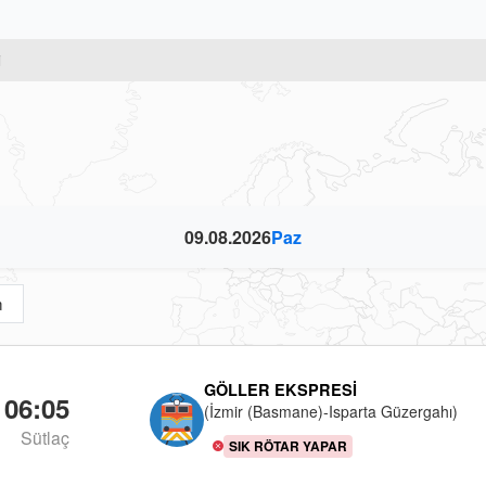
i
09.08.2026
Paz
m
GÖLLER EKSPRESI
06:05
(İzmir (Basmane)-Isparta Güzergahı)
Sütlaç
SIK RÖTAR YAPAR