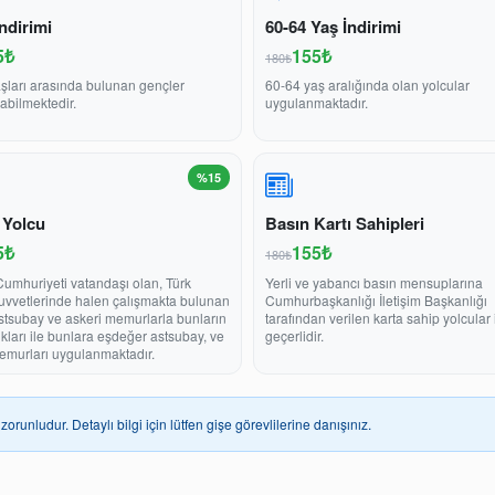
ndirimi
60-64 Yaş İndirimi
5₺
155₺
180₺
şları arasında bulunan gençler
60-64 yaş aralığında olan yolcular
abilmektedir.
uygulanmaktadır.
%15
 Yolcu
Basın Kartı Sahipleri
5₺
155₺
180₺
Cumhuriyeti vatandaşı olan, Türk
Yerli ve yabancı basın mensuplarına
Kuvvetlerinde halen çalışmakta bulunan
Cumhurbaşkanlığı İletişim Başkanlığı
stsubay ve askeri memurlarla bunların
tarafından verilen karta sahip yolcular 
ukları ile bunlara eşdeğer astsubay, ve
geçerlidir.
emurları uygulanmaktadır.
zorunludur. Detaylı bilgi için lütfen gişe görevlilerine danışınız.