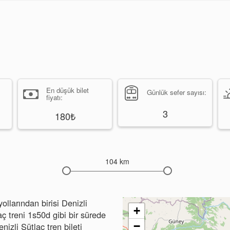
En düşük bilet
Günlük sefer sayısı:
fiyatı:
3
180₺
104 km
ollarından birisi Denizli
+
aç treni 1s50d gibi bir sürede
−
enizli Sütlaç tren bileti