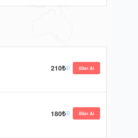
210₺
Bilet Al
180₺
Bilet Al