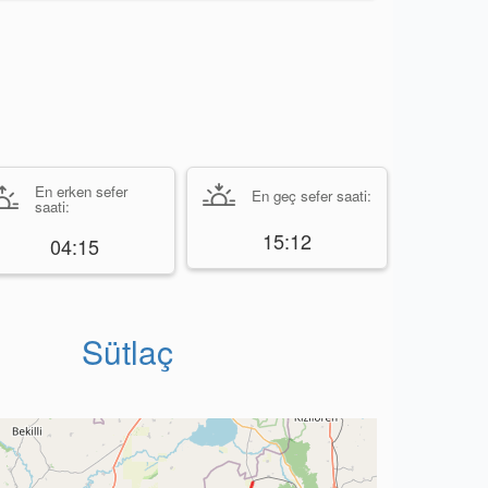
En erken sefer
En geç sefer saati:
saati:
15:12
04:15
Sütlaç