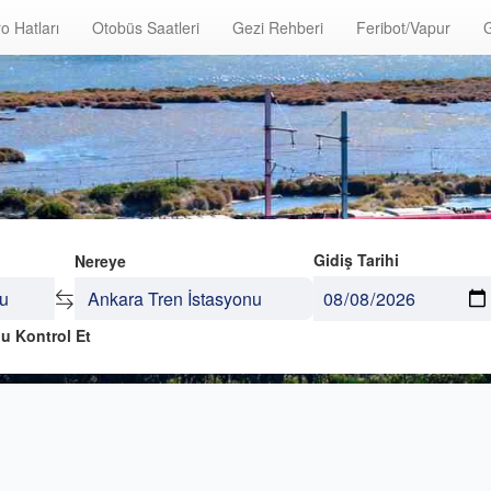
o Hatları
Otobüs Saatleri
Gezi Rehberi
Feribot/Vapur
G
Gidiş Tarihi
Nereye
u Kontrol Et