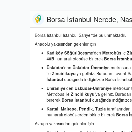
Borsa İstanbul Nerede, Nasıl
Borsa İstanbul İstanbul Sarıyer'de bulunmaktadır.
Anadolu yakasından gelenler için
Kadıköy Söğütlüçeşme
'den
Metrobüs
le
Zi
40B
numaralı otobüse binerek
Borsa İstanbu
Üsküdar'
dan
Üsküdar-Ümraniye
metrosuna 
ile
Zincirlikuyu
'ya geliniz. Buradan Levent-S
İstanbul
durağında indiğinizde Borsa İstanbul'a
Ümraniye'
den
Üsküdar-Ümraniye
metrosuna
Metrobüs ile
Zincirlikuyu'
ya geliniz. Buradan
binerek
Borsa İstanbul
durağında indiğinizde 
Kartal
,
Maltepe
,
Pendik
,
Tuzla
taraflarından
numaralı otobüslerden birine binerek
Borsa İ
Avrupa yakasından gelenler için