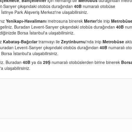
kçekmece
,
Bahçelievler
için herhangi bir
Metrobüs
durağından metr
t-Sarıyer çıkışındaki otobüs durağından
40B
numaralı otobüse
İstinye Park Alışveriş Merkezi'ne ulaşabilirsiniz.
anız
Yenikapı-Havalimanı
metrosuna binerek
Merter'
de inip
Metrobüs
 geliniz. Buradan Levent-Sarıyer çıkışındaki otobüs durağından
40B
num
iğinizde Borsa İstanbul'a ulaşabilirsiniz.
ız
Kabataş-Bağcılar
tramvayı ile
Zeytinburnu
'nda inip
Metrobüse
akt
 Buradan Levent-Sarıyer çıkışındaki otobüs durağından
40B
numaralı ot
Borsa İstanbul'a ulaşabilirsiniz.
iniz. Buradan
40B
ya da
29Ş
numaralı otobüslerden birine binerek
Bors
 ulaşabilirsiniz.