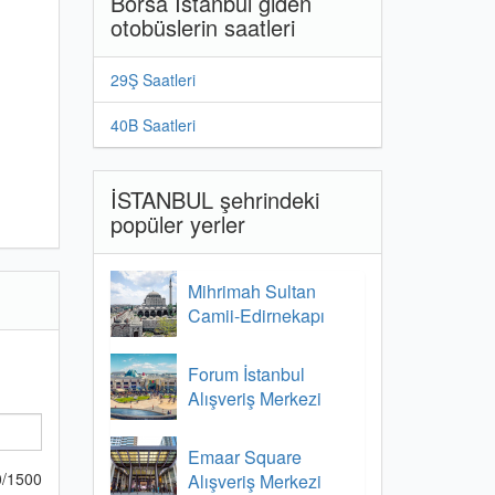
Borsa İstanbul giden
otobüslerin saatleri
29Ş Saatleri
40B Saatleri
İSTANBUL şehrindeki
popüler yerler
Mihrimah Sultan
Camii-Edirnekapı
Forum İstanbul
Alışveriş Merkezi
Emaar Square
0
/
1500
Alışveriş Merkezi