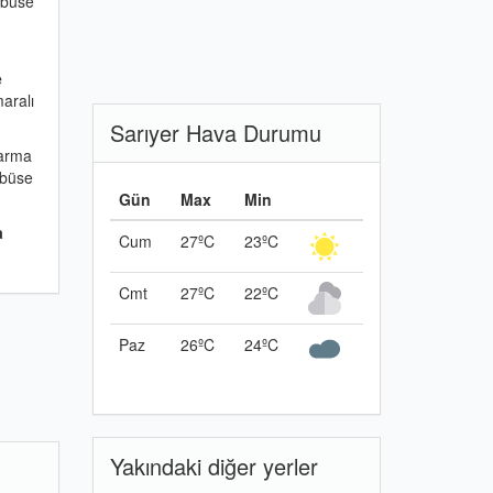
obüse
e
aralı
Sarıyer Hava Durumu
arma
obüse
Gün
Max
Min
a
Cum
27ºC
23ºC
Cmt
27ºC
22ºC
Paz
26ºC
24ºC
Yakındaki diğer yerler