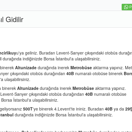
P
 Gidilir
ncirlikuy
u'ya geliniz. Buradan Levent-Sarıyer çıkışındaki otobüs durağ
l
durağında indiğinizde Borsa İstanbul'a ulaşabilirsiniz.
binerek
Altunizade
durağında inerek
Metrobüse
aktarma yapınız. Me
arıyer çıkışındaki otobüs durağından
40B
numaralı otobüse binerek
Bor
 ulaşabilirsiniz.
 binerek
Altunizade
durağında inerek
Metrobüse
aktarma yapınız.
 Levent-Sarıyer çıkışındaki otobüs durağından
40B
numaralı otobüse
Borsa İstanbul'a ulaşabilirsiniz.
 geliyorsanız
500T
'ye binerek 4.Levent'te ininiz. Buradan
40B
ya da
29
stanbul
durağında indiğinizde Borsa İstanbul'a ulaşabilirsiniz.