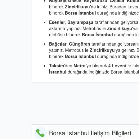
Büyükçekmece
,
Beylikdüzü
,
Avcılar
,
Küçü
binerek
Zincirlikuyu'
da ininiz. Buradan Leven
binerek
Borsa İstanbul
durağında indiğinizde 
Esenler
,
Bayrampaşa
taraflarından geliyors
aktarma yapınız. Metrobüs le
Zincirlikuyu
'ya
otobüse binerek
Borsa İstanbul
durağında ind
Bağcılar
,
Güngören
taraflarından geliyorsan
yapınız. Metrobüs le
Zincirlikuyu
'ya geliniz.
binerek
Borsa İstanbul
durağında indiğinizde 
Taksim
'den
Metro'
ya binerek
4.Levent
'te in
İstanbul
durağında indiğinizde Borsa İstanbul'a
Borsa İstanbul İletişim Bilgileri