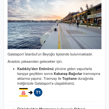
Galataport İstanbul'un Beyoğlu ilçesinde bulunmaktadır.
Anadolu yakasından gelecekler için;
Kadıköy'den
Eminönü
yönüne giden vapurlarla
karşıya geçtikten sonra
Kabataş-Bağcılar
tramvayına
aktarma yapınız. Tramvay ile
Tophane
durağında
indiğinizde Galataport'a ulaşabilrsiniz.
Üsküdar'dan
Marmarayı
kullanarak
Sirkeci