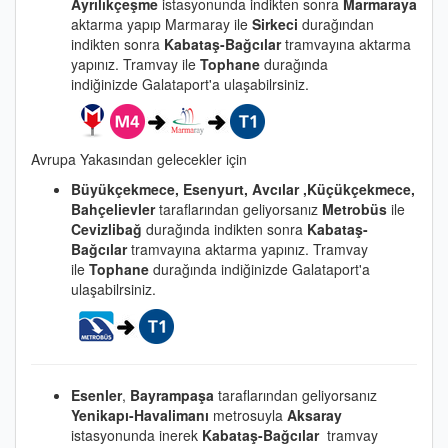
Ayrılıkçeşme
istasyonunda indikten sonra
Marmaraya
aktarma yapıp Marmaray ile
Sirkeci
durağından
indikten sonra
Kabataş-Bağcılar
tramvayına aktarma
yapınız. Tramvay ile
Tophane
durağında
indiğinizde Galataport'a ulaşabilrsiniz.
Avrupa Yakasından gelecekler için
Büyükçekmece, Esenyurt, Avcılar ,Küçükçekmece,
Bahçelievler
taraflarından geliyorsanız
Metrobüs
ile
Cevizlibağ
durağında indikten sonra
Kabataş-
Bağcılar
tramvayına aktarma yapınız. Tramvay
ile
Tophane
durağında indiğinizde Galataport'a
ulaşabilrsiniz.
Esenler
,
Bayrampaşa
taraflarından geliyorsanız
Yenikapı-Havalimanı
metrosuyla
Aksaray
istasyonunda inerek
Kabataş-Bağcılar
tramvay