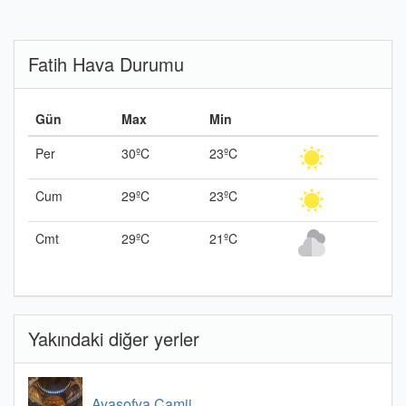
Fatih Hava Durumu
Gün
Max
Min
Per
30ºC
23ºC
Cum
29ºC
23ºC
Cmt
29ºC
21ºC
Yakındaki diğer yerler
Ayasofya Camii