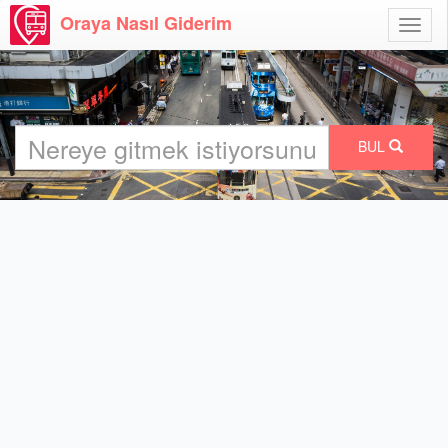
Oraya Nasıl Giderim
Menü
Aç
BUL