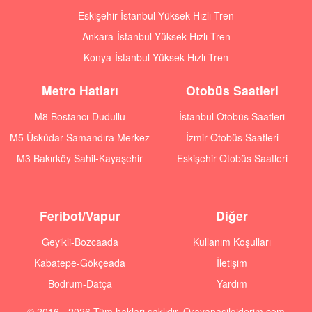
Eskişehir-İstanbul Yüksek Hızlı Tren
Ankara-İstanbul Yüksek Hızlı Tren
Konya-İstanbul Yüksek Hızlı Tren
Metro Hatları
Otobüs Saatleri
M8 Bostancı-Dudullu
İstanbul Otobüs Saatleri
M5 Üsküdar-Samandıra Merkez
İzmir Otobüs Saatleri
M3 Bakırköy Sahil-Kayaşehir
Eskişehir Otobüs Saatleri
Feribot/Vapur
Diğer
Geyikli-Bozcaada
Kullanım Koşulları
Kabatepe-Gökçeada
İletişim
Bodrum-Datça
Yardım
© 2016 - 2026 Tüm hakları saklıdır. Orayanasilgiderim.com