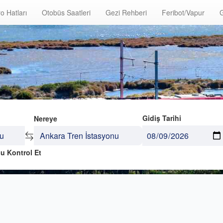
o Hatları
Otobüs Saatleri
Gezi Rehberi
Feribot/Vapur
G
Gidiş Tarihi
Nereye
u Kontrol Et