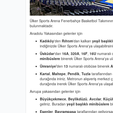
Ülker Sports Arena Fenerbahçe Basketbol Takımının i
bulunmaktadır.
Anadolu Yakasından gelenler için
Kadıköy
'den
Rıhtım
'dan kalkan
yeşil başlık
indiğinizde Ülker Sports Arena'ya ulaşabilirsini
Üsküdar
'dan
16A
,
320A
,
16F
,
16U
numaralı o
minibüslere
binerek Ülker Sports Arena'ya ula
Ümraniye'
den
13
numaralı otobüse binerek
A
Kartal
,
Maltepe
,
Pendik
,
Tuzla
taraflarından
durağında ininiz. Metronun alışveriş merkezi 
durağında inerek Ülker Sports Arena'ya ulaşabi
Avrupa yakasından gelenler için
Büyükçekmece
,
Beylikdüzü
,
Avcılar
,
Küçü
geliniz. Buradan
yeşil başlıklı minibüslere
bi
Esenler
,
Bayrampaşa
taraflarından geliyors