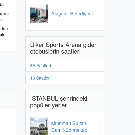
iz.
Ataşehir Belediyesi
arma
iz.
rden
ak
Ülker Sports Arena giden
otobüslerin saatleri
8A Saatleri
13 Saatleri
İSTANBUL şehrindeki
popüler yerler
Mihrimah Sultan
Camii-Edirnekapı