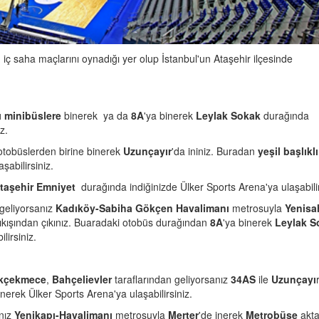
ç saha maçlarını oynadığı yer olup İstanbul'un Ataşehir ilçesinde
lı minibüslere
binerek ya da
8A
'ya binerek
Leylak Sokak
durağında
z.
tobüslerden birine binerek
Uzunçayır
'da ininiz. Buradan
yeşil başlıklı
şabilirsiniz.
taşehir Emniyet
durağında indiğinizde Ülker Sports Arena'ya ulaşabilir
 geliyorsanız
Kadıköy-Sabiha Gökçen Havalimanı
metrosuyla
Yenisa
çıkışından çıkınız. Buaradaki otobüs durağından
8A
'ya binerek
Leylak S
lirsiniz.
kçekmece
,
Bahçelievler
taraflarından geliyorsanız
34AS
ile
Uzunçayı
nerek Ülker Sports Arena'ya ulaşabilirsiniz.
anız
Yenikapı-Havalimanı
metrosuyla
Merter
'de inerek
Metrobüse
akt