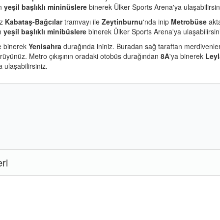
an
yeşil başlıklı mininüslere
binerek Ülker Sports Arena'ya ulaşabilirsin
ız
Kabataş-Bağcılar
tramvayı ile
Zeytinburnu
'nda inip
Metrobüse
akt
an
yeşil başlıklı minibüslere
binerek Ülker Sports Arena'ya ulaşabilirsin
e binerek
Yenisahra
durağında ininiz. Buradan sağ taraftan merdivenle
ürüyünüz. Metro çıkışının oradaki otobüs durağından
8A
'ya binerek
Leyl
ulaşabilirsiniz.
ri