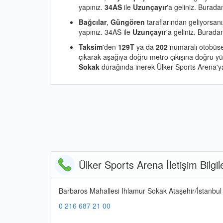
yapınız.
34AS
ile
Uzunçayır
'a geliniz. Burad
Bağcılar
,
Güngören
taraflarından geliyorsan
yapınız. 34AS ile
Uzunçayı
r'a geliniz. Burad
Taksim
'den
129T
ya da
202
numaralı otobüs
çıkarak aşağıya doğru metro çıkışına doğru y
Sokak
durağında inerek Ülker Sports Arena'ya 
Ülker Sports Arena İletişim Bilgile
Barbaros Mahallesi Ihlamur Sokak Ataşehir/İstanbul
0 216 687 21 00