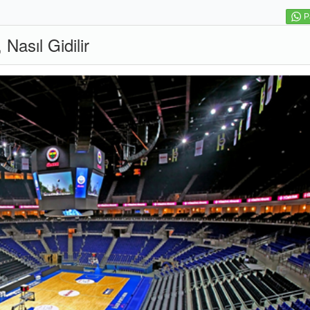
P
Nasıl Gidilir