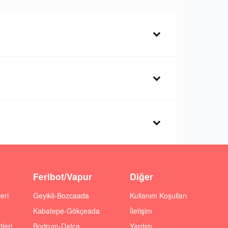
Feribot/Vapur
Diğer
eri
Geyikli-Bozcaada
Kullanım Koşulları
Kabatepe-Gökçeada
İletişim
leri
Bodrum-Datça
Yardım