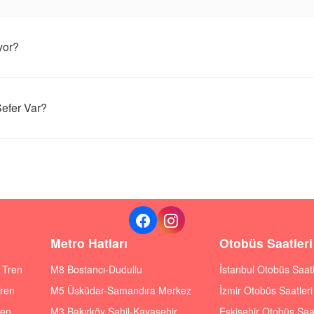
yor?
efer Var?
Metro Hatları
Otobüs Saatleri
ı Tren
M8 Bostancı-Dudullu
İstanbul Otobüs Saatl
Tren
M5 Üsküdar-Samandıra Merkez
İzmir Otobüs Saatleri
ren
M3 Bakırköy Sahil-Kayaşehir
Eskişehir Otobüs Saat