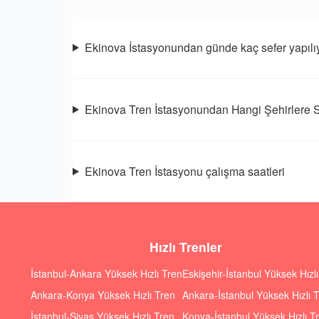
Ekinova İstasyonundan günde kaç sefer yapılı
Ekinova Tren İstasyonundan Hangi Şehirlere S
Ekinova Tren İstasyonu çalışma saatleri
Hızlı Trenler
İstanbul-Ankara Yüksek Hızlı Tren
Eskişehir-İstanbul Yüksek Hızl
Ankara-Konya Yüksek Hızlı Tren
Ankara-İstanbul Yüksek Hızlı 
İstanbul-Sivas Yüksek Hızlı Tren
Konya-İstanbul Yüksek Hızlı T