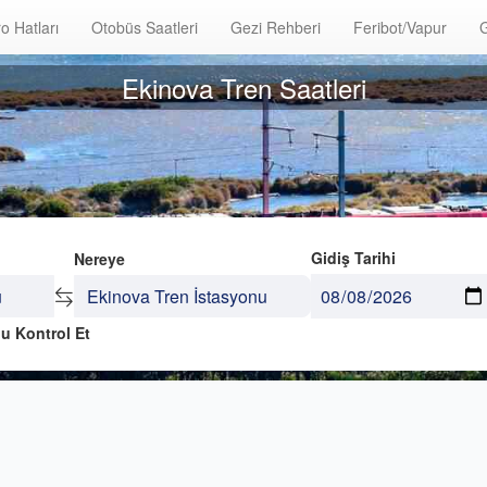
o Hatları
Otobüs Saatleri
Gezi Rehberi
Feribot/Vapur
G
Ekinova Tren Saatleri
Gidiş Tarihi
Nereye
u Kontrol Et