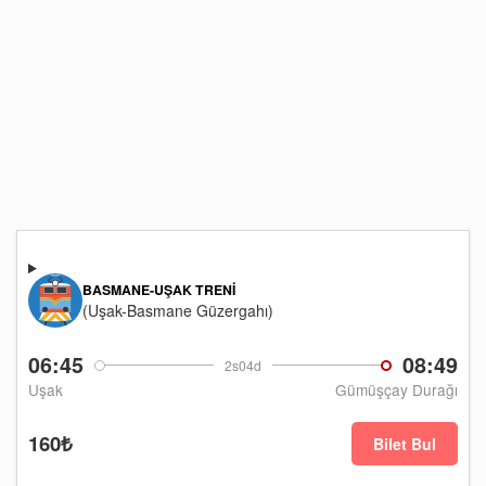
BASMANE-UŞAK TRENI
(Uşak-Basmane Güzergahı)
06:45
08:49
2s04d
Uşak
Gümüşçay Durağı
160₺
Bilet Bul