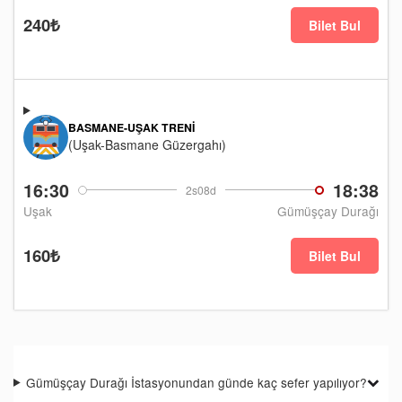
240₺
Bilet Bul
BASMANE-UŞAK TRENI
(Uşak-Basmane Güzergahı)
16:30
18:38
2s08d
Uşak
Gümüşçay Durağı
160₺
Bilet Bul
Gümüşçay Durağı İstasyonundan günde kaç sefer yapılıyor?