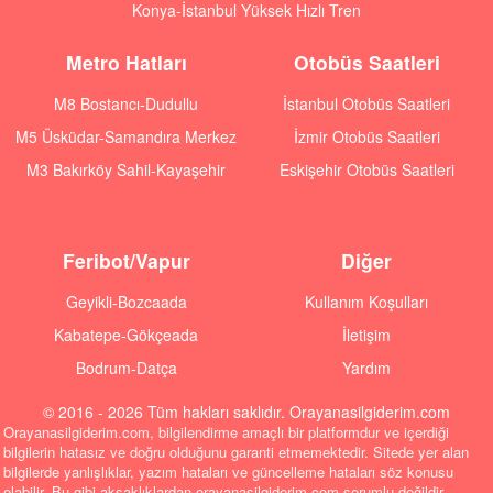
Konya-İstanbul Yüksek Hızlı Tren
Metro Hatları
Otobüs Saatleri
M8 Bostancı-Dudullu
İstanbul Otobüs Saatleri
M5 Üsküdar-Samandıra Merkez
İzmir Otobüs Saatleri
M3 Bakırköy Sahil-Kayaşehir
Eskişehir Otobüs Saatleri
Feribot/Vapur
Diğer
Geyikli-Bozcaada
Kullanım Koşulları
Kabatepe-Gökçeada
İletişim
Bodrum-Datça
Yardım
© 2016 - 2026 Tüm hakları saklıdır. Orayanasilgiderim.com
Orayanasilgiderim.com, bilgilendirme amaçlı bir platformdur ve içerdiği
bilgilerin hatasız ve doğru olduğunu garanti etmemektedir. Sitede yer alan
bilgilerde yanlışlıklar, yazım hataları ve güncelleme hataları söz konusu
olabilir. Bu gibi aksaklıklardan orayanasilgiderim.com sorumlu değildir.