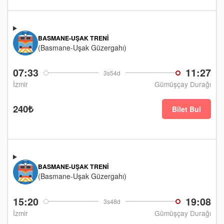
BASMANE-UŞAK TRENI
(Basmane-Uşak Güzergahı)
07:33
11:27
3s54d
İzmir
Gümüşçay Durağı
240₺
Bilet Bul
BASMANE-UŞAK TRENI
(Basmane-Uşak Güzergahı)
15:20
19:08
3s48d
İzmir
Gümüşçay Durağı