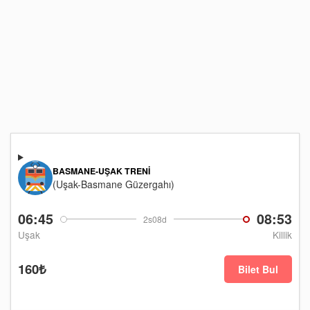
BASMANE-UŞAK TRENI
(Uşak-Basmane Güzergahı)
06:45
08:53
2s08d
Uşak
Killik
160₺
Bilet Bul