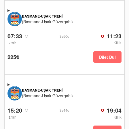
BASMANE-UŞAK TRENI
(Basmane-Uşak Güzergahı)
07:33
11:23
3s50d
İzmir
Killik
225₺
Bilet Bul
BASMANE-UŞAK TRENI
(Basmane-Uşak Güzergahı)
15:20
19:04
3s44d
İzmir
Killik