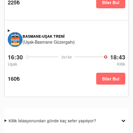
225₺
Bilet Bul
BASMANE-UŞAK TRENI
(Uşak-Basmane Güzergahı)
16:30
18:43
2s13d
Uşak
Killik
160₺
Bilet Bul
Killik İstasyonundan günde kaç sefer yapılıyor?