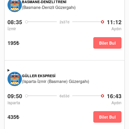
BASMANE-DENIZLI TRENI
(Basmane-Denizli Güzergahı)
08:35
11:12
2s37d
İzmir
Aydın
195₺
Bilet Bul
GÜLLER EKSPRESI
(Isparta-İzmir (Basmane) Güzergahı)
09:50
16:43
6s53d
Isparta
Aydın
435₺
Bilet Bul