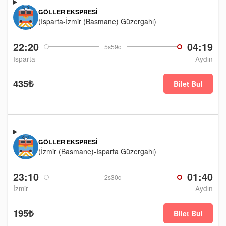
GÖLLER EKSPRESI
(Isparta-İzmir (Basmane) Güzergahı)
22:20
04:19
5s59d
Isparta
Aydın
435₺
Bilet Bul
GÖLLER EKSPRESI
(İzmir (Basmane)-Isparta Güzergahı)
23:10
01:40
2s30d
İzmir
Aydın
195₺
Bilet Bul