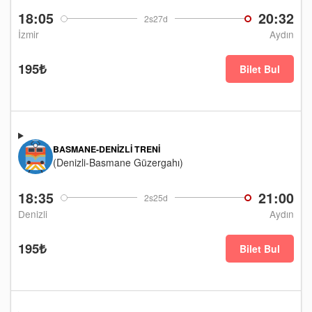
18:05
20:32
2s27d
İzmir
Aydın
195₺
Bilet Bul
BASMANE-DENIZLI TRENI
(Denizli-Basmane Güzergahı)
18:35
21:00
2s25d
Denizli
Aydın
195₺
Bilet Bul