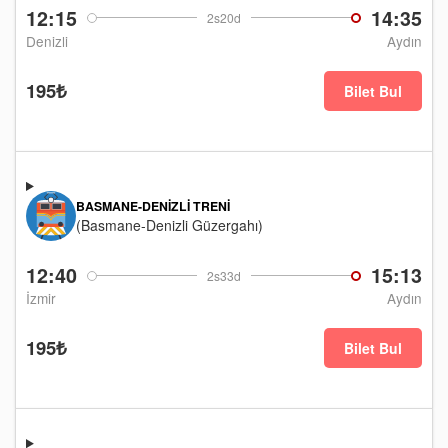
12:15
14:35
2s20d
Denizli
Aydın
195₺
Bilet Bul
BASMANE-DENIZLI TRENI
(Basmane-Denizli Güzergahı)
12:40
15:13
2s33d
İzmir
Aydın
195₺
Bilet Bul