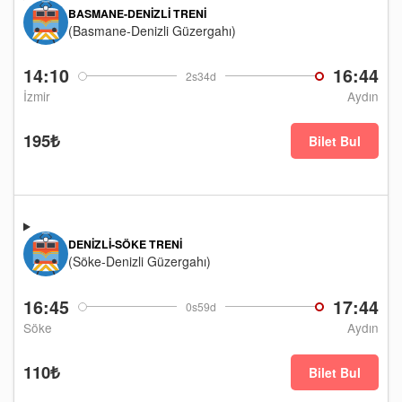
BASMANE-DENIZLI TRENI
(Basmane-Denizli Güzergahı)
14:10
16:44
2s34d
İzmir
Aydın
195₺
Bilet Bul
DENIZLI-SÖKE TRENI
(Söke-Denizli Güzergahı)
16:45
17:44
0s59d
Söke
Aydın
110₺
Bilet Bul