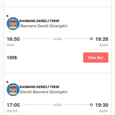
BASMANE-DENIZLI TRENI
(Basmane-Denizli Güzergahı)
16:50
19:26
2s36d
İzmir
Aydın
195₺
Bilet Bul
BASMANE-DENIZLI TRENI
(Denizli-Basmane Güzergahı)
17:05
19:30
2s25d
Denizli
Aydın