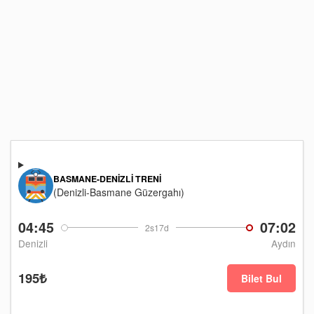
BASMANE-DENIZLI TRENI
(Denizli-Basmane Güzergahı)
04:45
07:02
2s17d
Denizli
Aydın
195₺
Bilet Bul