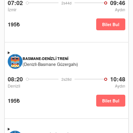
07:02
09:46
2s44d
İzmir
Aydın
195₺
Bilet Bul
BASMANE-DENIZLI TRENI
(Denizli-Basmane Güzergahı)
08:20
10:48
2s28d
Denizli
Aydın
195₺
Bilet Bul