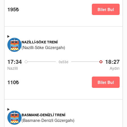
195₺
Bilet Bul
NAZILLI-SÖKE TRENI
(Nazilli-Söke Güzergahı)
17:34
18:27
0s53d
Nazilli
Aydın
110₺
Bilet Bul
BASMANE-DENIZLI TRENI
(Basmane-Denizli Güzergahı)