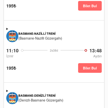
195₺
Bilet Bul
BASMANE-NAZILLI TRENI
(Basmane-Nazilli Güzergahı)
11:10
13:48
2s38d
İzmir
Aydın
195₺
Bilet Bul
BASMANE-DENIZLI TRENI
(Denizli-Basmane Güzergahı)