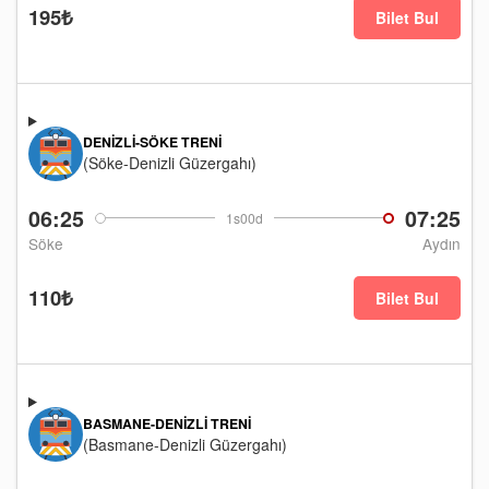
195₺
Bilet Bul
DENIZLI-SÖKE TRENI
(Söke-Denizli Güzergahı)
06:25
07:25
1s00d
Söke
Aydın
110₺
Bilet Bul
BASMANE-DENIZLI TRENI
(Basmane-Denizli Güzergahı)