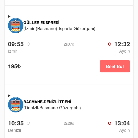
GÜLLER EKSPRESI
(İzmir (Basmane)-Isparta Güzergahı)
09:55
12:32
2s37d
İzmir
Aydın
195₺
Bilet Bul
BASMANE-DENIZLI TRENI
(Denizli-Basmane Güzergahı)
10:35
13:04
2s29d
Denizli
Aydın