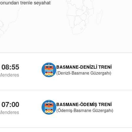
syonundan trenle seyahat
08:55
BASMANE-DENIZLI TRENI
(Denizli-Basmane Güzergahı)
Menderes
07:00
BASMANE-ÖDEMIŞ TRENI
(Ödemiş-Basmane Güzergahı)
Menderes