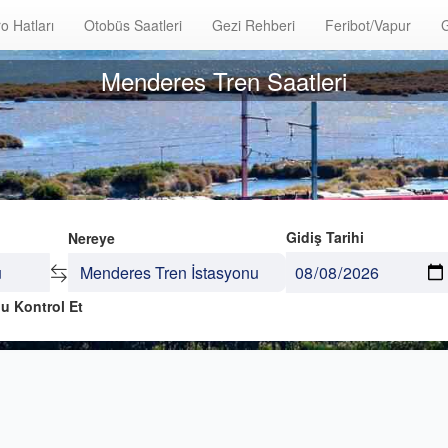
o Hatları
Otobüs Saatleri
Gezi Rehberi
Feribot/Vapur
G
Menderes Tren Saatleri
Gidiş Tarihi
Nereye
u Kontrol Et