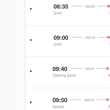
08:35
0s32d
İzmir
09:00
0s31d
İzmir
09:40
1s51d
Ödemiş Şehir
09:50
8s51d
Isparta