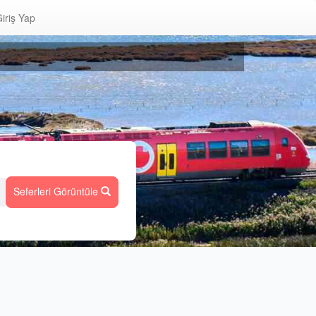
iriş Yap
Seferleri Görüntüle