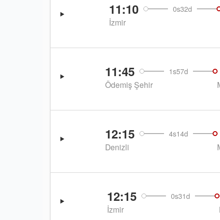
11:10
0s32d
İzmir
11:45
1s57d
Ödemiş Şehir
12:15
4s14d
Denizli
12:15
0s31d
İzmir