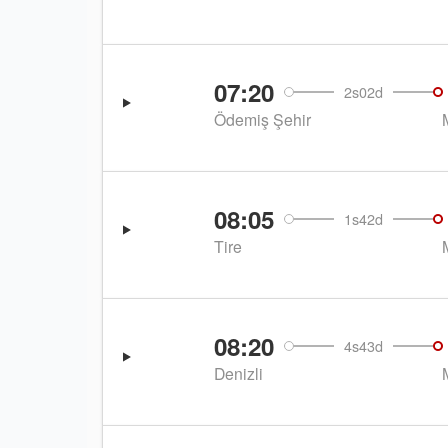
07:20
2s02d
Ödemiş Şehir
08:05
1s42d
Tire
08:20
4s43d
Denizli