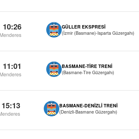
10:26
GÜLLER EKSPRESI
(İzmir (Basmane)-Isparta Güzergahı)
Menderes
11:01
BASMANE-TIRE TRENI
(Basmane-Tire Güzergahı)
Menderes
15:13
BASMANE-DENIZLI TRENI
(Denizli-Basmane Güzergahı)
Menderes