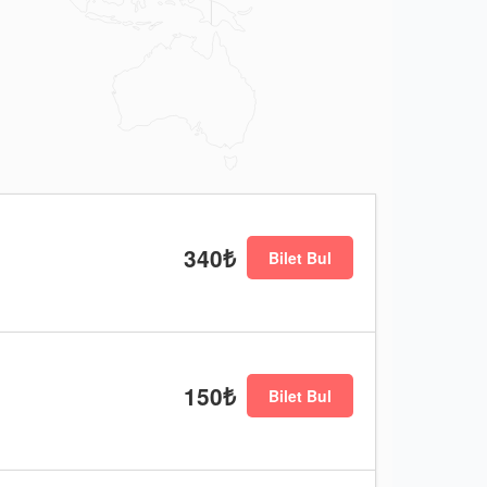
340₺
Bilet Bul
150₺
Bilet Bul