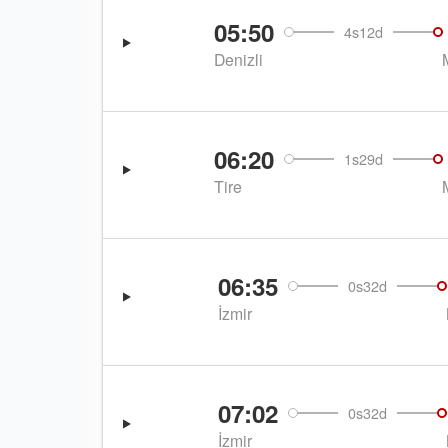
05:50
4s12d
Denizli
06:20
1s29d
Tire
06:35
0s32d
İzmir
07:02
0s32d
İzmir