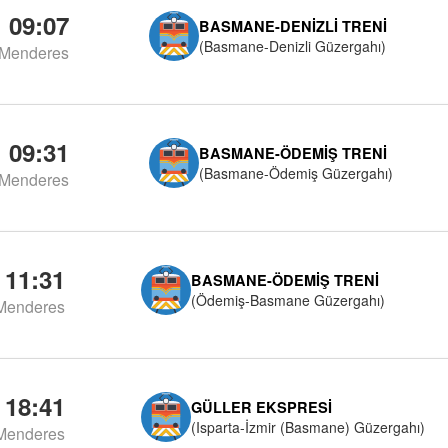
09:07
BASMANE-DENIZLI TRENI
(Basmane-Denizli Güzergahı)
Menderes
09:31
BASMANE-ÖDEMIŞ TRENI
(Basmane-Ödemiş Güzergahı)
Menderes
11:31
BASMANE-ÖDEMIŞ TRENI
(Ödemiş-Basmane Güzergahı)
Menderes
18:41
GÜLLER EKSPRESI
(Isparta-İzmir (Basmane) Güzergahı)
Menderes