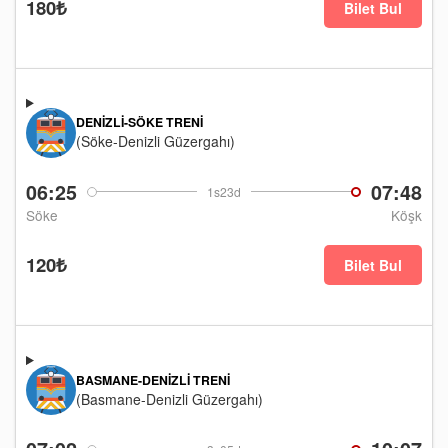
180₺
Bilet Bul
DENIZLI-SÖKE TRENI
(Söke-Denizli Güzergahı)
06:25
07:48
1s23d
Söke
Köşk
120₺
Bilet Bul
BASMANE-DENIZLI TRENI
(Basmane-Denizli Güzergahı)