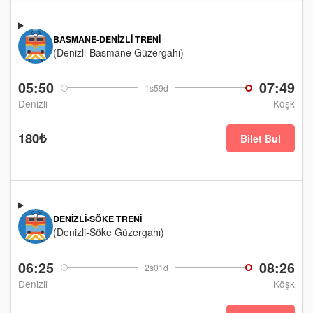
BASMANE-DENIZLI TRENI
(Denizli-Basmane Güzergahı)
05:50
07:49
1s59d
Denizli
Köşk
180₺
Bilet Bul
DENIZLI-SÖKE TRENI
(Denizli-Söke Güzergahı)
06:25
08:26
2s01d
Denizli
Köşk