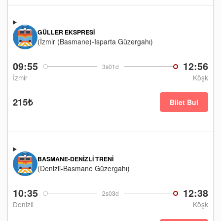
GÜLLER EKSPRESI
(İzmir (Basmane)-Isparta Güzergahı)
09:55
12:56
3s01d
İzmir
Köşk
215₺
Bilet Bul
BASMANE-DENIZLI TRENI
(Denizli-Basmane Güzergahı)
10:35
12:38
2s03d
Denizli
Köşk