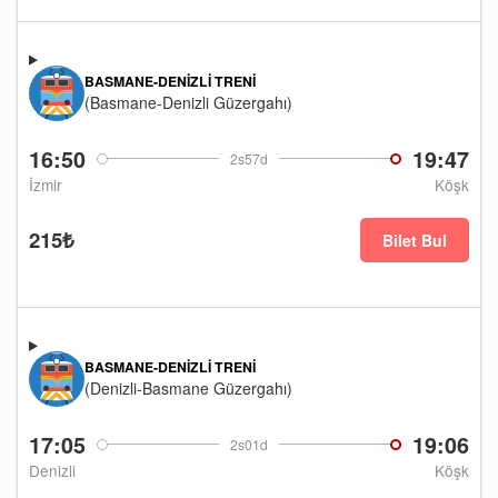
BASMANE-DENIZLI TRENI
(Basmane-Denizli Güzergahı)
16:50
19:47
2s57d
İzmir
Köşk
215₺
Bilet Bul
BASMANE-DENIZLI TRENI
(Denizli-Basmane Güzergahı)
17:05
19:06
2s01d
Denizli
Köşk