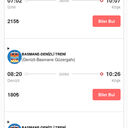
07:02
10:07
3s05d
İzmir
Köşk
215₺
Bilet Bul
BASMANE-DENIZLI TRENI
(Denizli-Basmane Güzergahı)
08:20
10:26
2s06d
Denizli
Köşk
180₺
Bilet Bul
BASMANE-DENIZLI TRENI