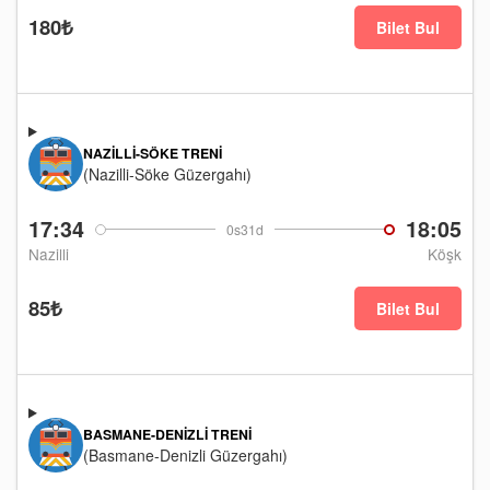
180₺
Bilet Bul
NAZILLI-SÖKE TRENI
(Nazilli-Söke Güzergahı)
17:34
18:05
0s31d
Nazilli
Köşk
85₺
Bilet Bul
BASMANE-DENIZLI TRENI
(Basmane-Denizli Güzergahı)