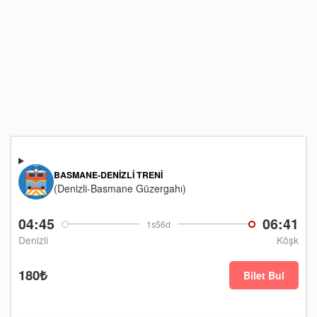
BASMANE-DENIZLI TRENI
(Denizli-Basmane Güzergahı)
04:45
06:41
1s56d
Denizli
Köşk
180₺
Bilet Bul