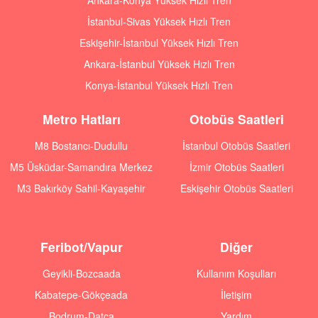
Ankara-Konya Yüksek Hızlı Tren
İstanbul-Sivas Yüksek Hızlı Tren
Eskişehir-İstanbul Yüksek Hızlı Tren
Ankara-İstanbul Yüksek Hızlı Tren
Konya-İstanbul Yüksek Hızlı Tren
Metro Hatları
Otobüs Saatleri
M8 Bostancı-Dudullu
İstanbul Otobüs Saatleri
M5 Üsküdar-Samandıra Merkez
İzmir Otobüs Saatleri
M3 Bakırköy Sahil-Kayaşehir
Eskişehir Otobüs Saatleri
Feribot/Vapur
Diğer
Geyikli-Bozcaada
Kullanım Koşulları
Kabatepe-Gökçeada
İletişim
Bodrum-Datça
Yardım