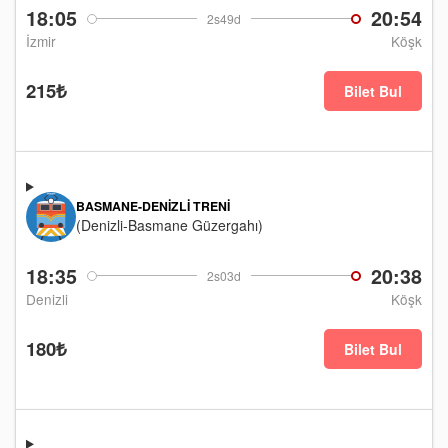
18:05
20:54
2s49d
İzmir
Köşk
215₺
Bilet Bul
BASMANE-DENIZLI TRENI
(Denizli-Basmane Güzergahı)
18:35
20:38
2s03d
Denizli
Köşk
180₺
Bilet Bul