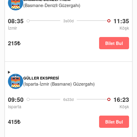
(Basmane-Denizli Güzergahı)
08:35
11:35
3s00d
İzmir
Köşk
215₺
Bilet Bul
GÜLLER EKSPRESI
(Isparta-İzmir (Basmane) Güzergahı)
09:50
16:23
6s33d
Isparta
Köşk
415₺
Bilet Bul