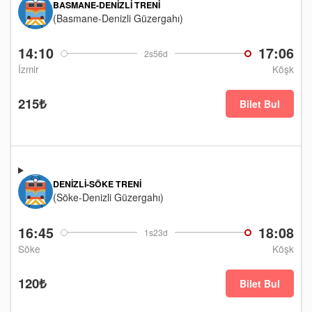
BASMANE-DENIZLI TRENI
(Basmane-Denizli Güzergahı)
14:10
17:06
2s56d
İzmir
Köşk
215₺
Bilet Bul
DENIZLI-SÖKE TRENI
(Söke-Denizli Güzergahı)
16:45
18:08
1s23d
Söke
Köşk
120₺
Bilet Bul