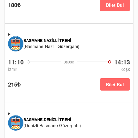
180₺
Bilet Bul
BASMANE-NAZILLI TRENI
(Basmane-Nazilli Güzergahı)
11:10
14:13
3s03d
İzmir
Köşk
215₺
Bilet Bul
BASMANE-DENIZLI TRENI
(Denizli-Basmane Güzergahı)