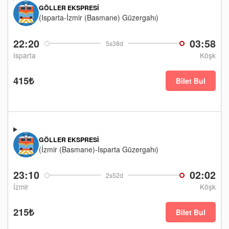
GÖLLER EKSPRESI
(Isparta-İzmir (Basmane) Güzergahı)
22:20
03:58
5s38d
Isparta
Köşk
415₺
Bilet Bul
GÖLLER EKSPRESI
(İzmir (Basmane)-Isparta Güzergahı)
23:10
02:02
2s52d
İzmir
Köşk
215₺
Bilet Bul