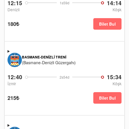
12:15
14:14
1s59d
Denizli
Köşk
180₺
Bilet Bul
BASMANE-DENIZLI TRENI
(Basmane-Denizli Güzergahı)
12:40
15:34
2s54d
İzmir
Köşk
215₺
Bilet Bul