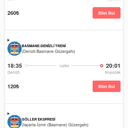
260₺
Bilet Bul
BASMANE-DENIZLI TRENI
(Denizli-Basmane Güzergahı)
18:35
20:01
1s26d
Denizli
Kuyucak
120₺
Bilet Bul
GÖLLER EKSPRESI
(Isparta-İzmir (Basmane) Güzergahı)