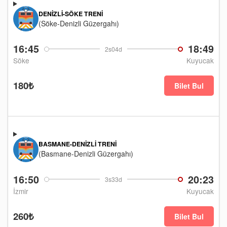
DENIZLI-SÖKE TRENI
(Söke-Denizli Güzergahı)
16:45
18:49
2s04d
Söke
Kuyucak
180₺
Bilet Bul
BASMANE-DENIZLI TRENI
(Basmane-Denizli Güzergahı)
16:50
20:23
3s33d
İzmir
Kuyucak
260₺
Bilet Bul