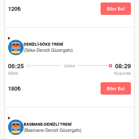
120₺
Bilet Bul
DENIZLI-SÖKE TRENI
(Söke-Denizli Güzergahı)
06:25
08:29
2s04d
Söke
Kuyucak
180₺
Bilet Bul
BASMANE-DENIZLI TRENI
(Basmane-Denizli Güzergahı)