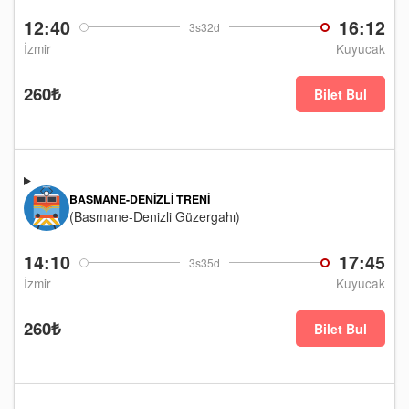
12:40
16:12
3s32d
İzmir
Kuyucak
260₺
Bilet Bul
BASMANE-DENIZLI TRENI
(Basmane-Denizli Güzergahı)
14:10
17:45
3s35d
İzmir
Kuyucak
260₺
Bilet Bul