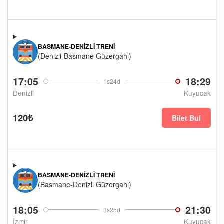
BASMANE-DENIZLI TRENI
(Denizli-Basmane Güzergahı)
17:05
18:29
1s24d
Denizli
Kuyucak
120₺
Bilet Bul
BASMANE-DENIZLI TRENI
(Basmane-Denizli Güzergahı)
18:05
21:30
3s25d
İzmir
Kuyucak