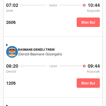
07:02
10:44
3s42d
İzmir
Kuyucak
260₺
Bilet Bul
BASMANE-DENIZLI TRENI
(Denizli-Basmane Güzergahı)
08:20
09:44
1s24d
Denizli
Kuyucak
120₺
Bilet Bul