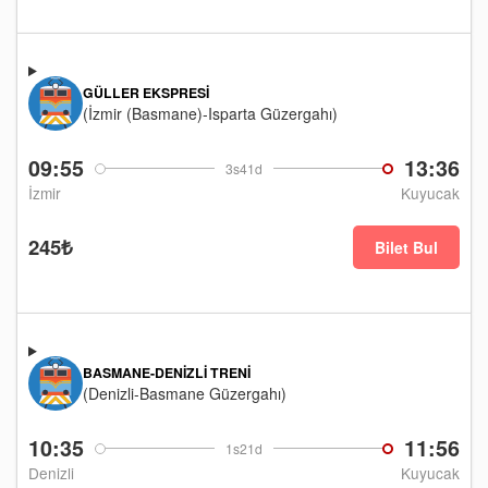
GÜLLER EKSPRESI
(İzmir (Basmane)-Isparta Güzergahı)
09:55
13:36
3s41d
İzmir
Kuyucak
245₺
Bilet Bul
BASMANE-DENIZLI TRENI
(Denizli-Basmane Güzergahı)
10:35
11:56
1s21d
Denizli
Kuyucak