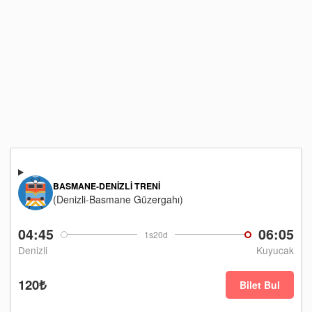
BASMANE-DENIZLI TRENI
(Denizli-Basmane Güzergahı)
04:45
06:05
1s20d
Denizli
Kuyucak
120₺
Bilet Bul