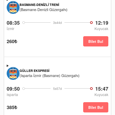
BASMANE-DENIZLI TRENI
(Basmane-Denizli Güzergahı)
08:35
12:19
3s44d
İzmir
Kuyucak
260₺
Bilet Bul
GÜLLER EKSPRESI
(Isparta-İzmir (Basmane) Güzergahı)
09:50
15:47
5s57d
Isparta
Kuyucak
385₺
Bilet Bul