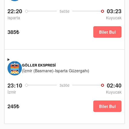
22:20
03:23
5s03d
Isparta
Kuyucak
385₺
Bilet Bul
GÖLLER EKSPRESI
(İzmir (Basmane)-Isparta Güzergahı)
23:10
02:40
3s30d
İzmir
Kuyucak
245₺
Bilet Bul