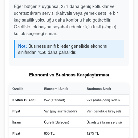
Eğer bütçeniz uygunsa, 2+1 daha geniş koltuklar ve
ücretsiz ikram servisi (kahvaltı veya yemek seti) ile bir
kaç saatlik yolculuğu daha konforlu hale getirebilir.
Özellikle tek başına seyahat edenler için tekli (single)
koltuk seçeneği sunar.
Not:
Business sınıfı biletler genellikle ekonomi
sınıfından %50 daha pahalıdır.
Ekonomi vs Business Karşılaştırması
Özellik
Ekonomi Sınıfı
Business Sınıfı
2+2 (standart)
2+1 (daha geniş koltuk)
Koltuk Düzeni
Var (paylaşımlı olabilir)
Var (genellikle bireysel)
Fiyat
Ücretli (Büfeden)
Ücretsiz (İkram servisi)
İkram
850 TL
1275 TL
Fiyat