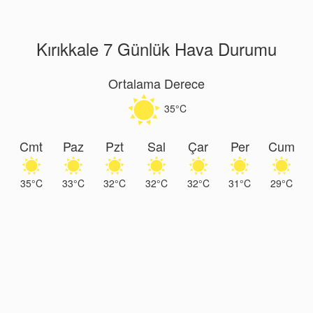
Kırıkkale 7 Günlük Hava Durumu
Ortalama Derece
35°C
Cmt
Paz
Pzt
Sal
Çar
Per
Cum
35°C
33°C
32°C
32°C
32°C
31°C
29°C