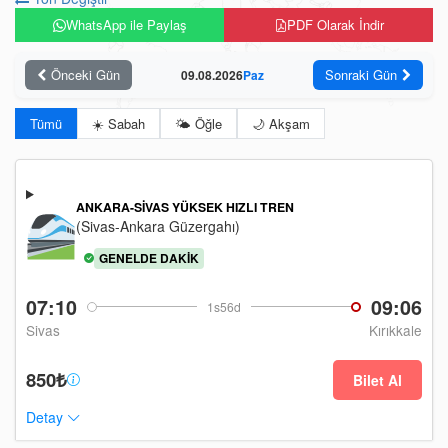
WhatsApp ile Paylaş
PDF Olarak İndir
Önceki Gün
Sonraki Gün
09.08.2026
Paz
Tümü
☀️ Sabah
🌤️ Öğle
🌙 Akşam
ANKARA-SIVAS YÜKSEK HIZLI TREN
(Sivas-Ankara Güzergahı)
GENELDE DAKIK
07:10
09:06
1s56d
Sivas
Kırıkkale
850₺
Bilet Al
Detay