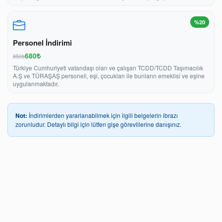
%20
Personel İndirimi
680₺
850₺
Türkiye Cumhuriyeti vatandaşı olan ve çalışan TCDD/TCDD Taşımacılık
A.Ş ve TÜRAŞAŞ personeli, eşi, çocukları ile bunların emeklisî ve eşine
uygulanmaktadır.
Not:
İndirimlerden yararlanabilmek için ilgili belgelerin ibrazı
zorunludur. Detaylı bilgi için lütfen gişe görevlilerine danışınız.