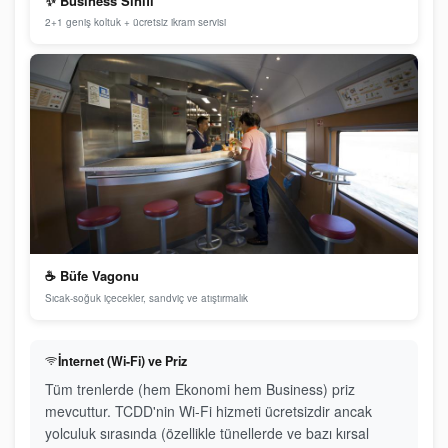
✨ Business Sınıfı
2+1 geniş koltuk + ücretsiz ikram servisi
☕ Büfe Vagonu
Sıcak-soğuk içecekler, sandviç ve atıştırmalık
İnternet (Wi-Fi) ve Priz
Tüm trenlerde (hem Ekonomi hem Business) priz
mevcuttur. TCDD'nin Wi-Fi hizmeti ücretsizdir ancak
yolculuk sırasında (özellikle tünellerde ve bazı kırsal