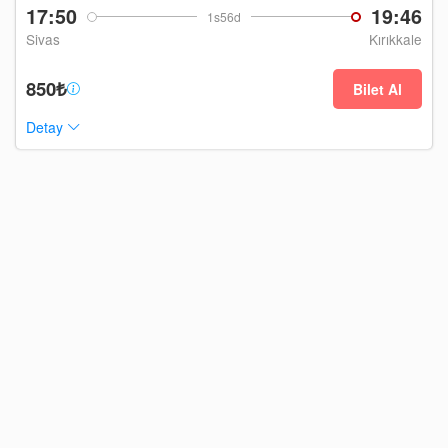
17:50
19:46
1s56d
Sivas
Kırıkkale
850₺
Bilet Al
Detay