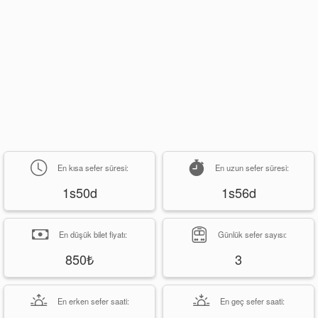
En kısa sefer süresi:
En uzun sefer süresi:
1s50d
1s56d
En düşük bilet fiyatı:
Günlük sefer sayısı:
850₺
3
En erken sefer saati:
En geç sefer saati: