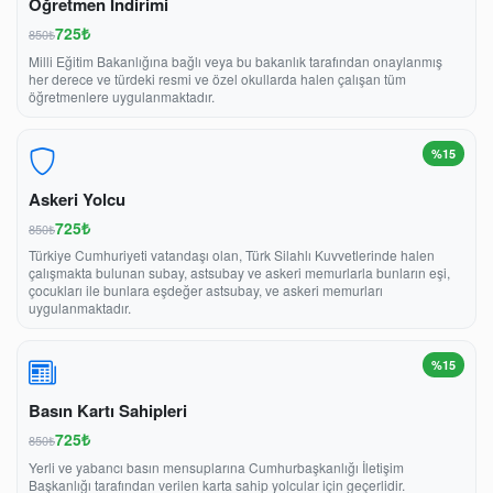
Öğretmen İndirimi
725₺
850₺
Milli Eğitim Bakanlığına bağlı veya bu bakanlık tarafından onaylanmış
her derece ve türdeki resmi ve özel okullarda halen çalışan tüm
öğretmenlere uygulanmaktadır.
%15
Askeri Yolcu
725₺
850₺
Türkiye Cumhuriyeti vatandaşı olan, Türk Silahlı Kuvvetlerinde halen
çalışmakta bulunan subay, astsubay ve askeri memurlarla bunların eşi,
çocukları ile bunlara eşdeğer astsubay, ve askeri memurları
uygulanmaktadır.
%15
Basın Kartı Sahipleri
725₺
850₺
Yerli ve yabancı basın mensuplarına Cumhurbaşkanlığı İletişim
Başkanlığı tarafından verilen karta sahip yolcular için geçerlidir.