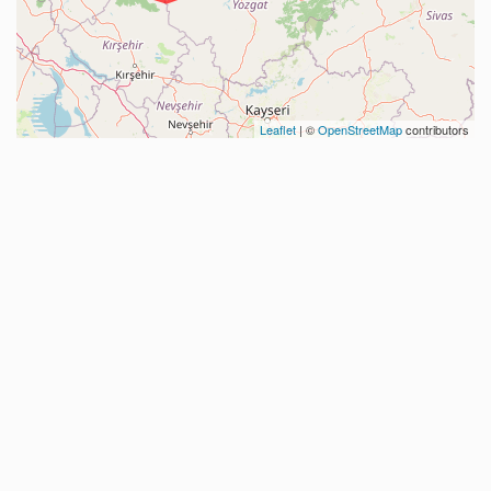
Leaflet
| ©
OpenStreetMap
contributors