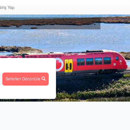
iriş Yap
Seferleri Görüntüle