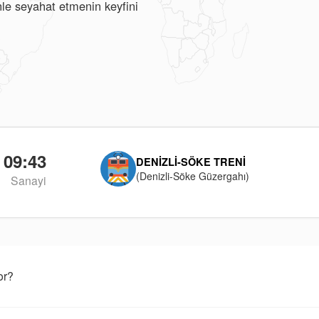
nle seyahat etmenin keyfini
09:43
DENIZLI-SÖKE TRENI
(Denizli-Söke Güzergahı)
Sanayi
or?