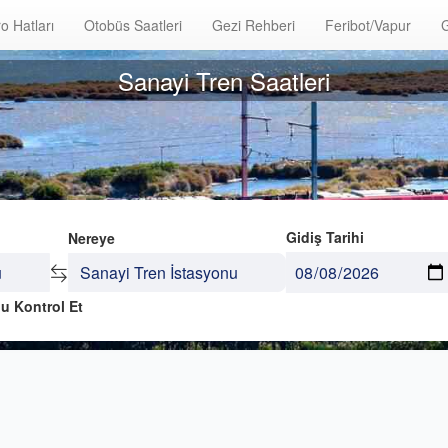
o Hatları
Otobüs Saatleri
Gezi Rehberi
Feribot/Vapur
G
Sanayi Tren Saatleri
Gidiş Tarihi
Nereye
u Kontrol Et