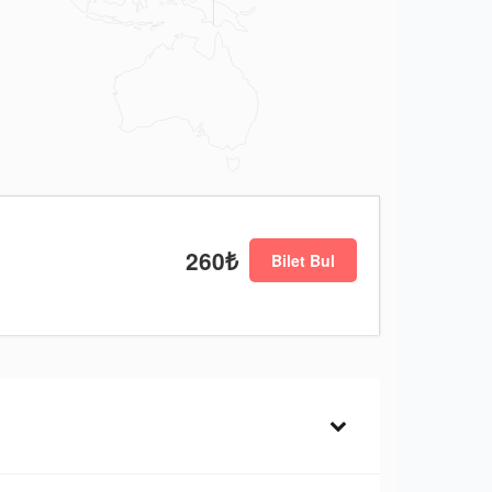
260₺
Bilet Bul