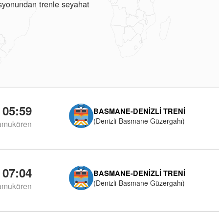
tasyonundan trenle seyahat
05:59
BASMANE-DENIZLI TRENI
(Denizli-Basmane Güzergahı)
amukören
07:04
BASMANE-DENIZLI TRENI
(Denizli-Basmane Güzergahı)
amukören