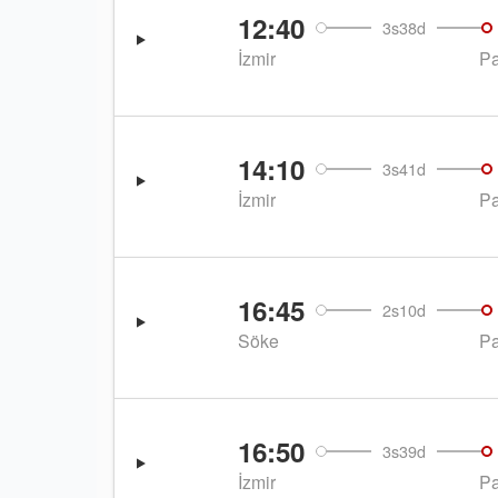
12:40
3s38d
İzmir
P
14:10
3s41d
İzmir
P
16:45
2s10d
Söke
P
16:50
3s39d
İzmir
P