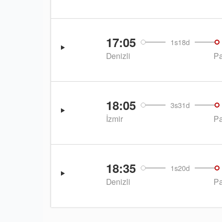
17:05
1s18d
Denizli
P
18:05
3s31d
İzmir
P
18:35
1s20d
Denizli
P