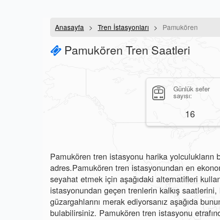
Anasayfa
Tren İstasyonları
Pamukören
Pamukören Tren Saatleri
Günlük sefer
sayısı:
16
Pamukören tren istasyonu harika yolculukların b
adres.Pamukören tren istasyonundan en ekonomi
seyahat etmek için aşağıdaki alternatifleri kulla
istasyonundan geçen trenlerin kalkış saatlerini, b
güzargahlarını merak ediyorsanız aşağıda bunun 
bulabilirsiniz. Pamukören tren istasyonu etrafınd