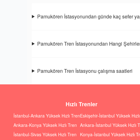
Pamukören İstasyonundan günde kaç sefer yap
Pamukören Tren İstasyonundan Hangi Şehirler
Pamukören Tren İstasyonu çalışma saatleri
Hızlı Trenler
İstanbul-Ankara Yüksek Hızlı Tren
Eskişehir-İstanbul Yüksek Hızl
Ankara-Konya Yüksek Hızlı Tren
Ankara-İstanbul Yüksek Hızlı 
İstanbul-Sivas Yüksek Hızlı Tren
Konya-İstanbul Yüksek Hızlı T