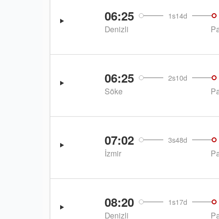
06:25
1s14d
Denizli
P
06:25
2s10d
Söke
P
07:02
3s48d
İzmir
P
08:20
1s17d
Denizli
P