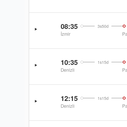
08:35
3s50d
İzmir
P
10:35
1s15d
Denizli
P
12:15
1s15d
Denizli
P