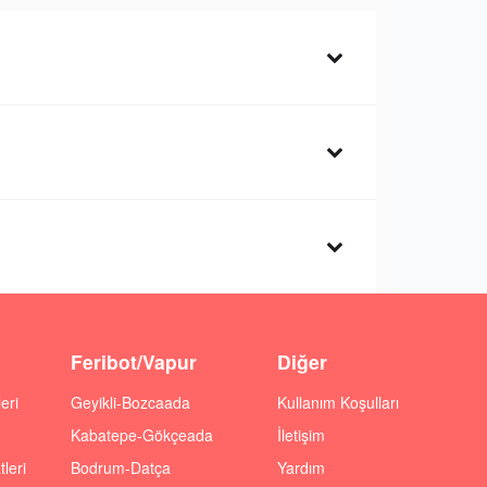
Feribot/Vapur
Diğer
eri
Geyikli-Bozcaada
Kullanım Koşulları
Kabatepe-Gökçeada
İletişim
leri
Bodrum-Datça
Yardım