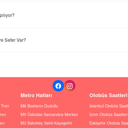
ılıyor?
e Sefer Var?
Metro Hatları
Otobüs Saatleri
ı Tren
M8 Bostancı-Dudullu
İstanbul Otobüs Saatl
Tren
M5 Üsküdar-Samandıra Merkez
İzmir Otobüs Saatleri
ren
M3 Bakırköy Sahil-Kayaşehir
Eskişehir Otobüs Saat