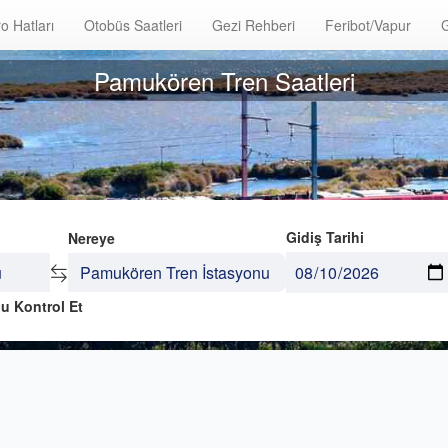
o Hatları
Otobüs Saatleri
Gezi Rehberi
Feribot/Vapur
G
Pamukören Tren Saatleri
Gidiş Tarihi
Nereye
u Kontrol Et